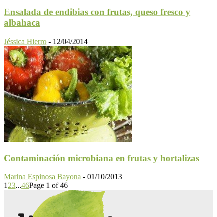
Ensalada de endibias con frutas, queso fresco y
albahaca
Jéssica Hierro
-
12/04/2014
Contaminación microbiana en frutas y hortalizas
Marina Espinosa Bayona
-
01/10/2013
1
2
3
...
46
Page 1 of 46