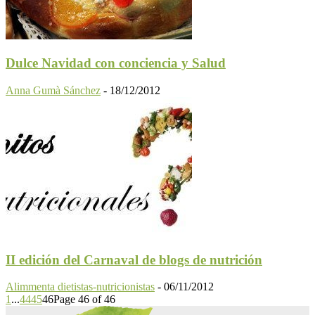
Dulce Navidad con conciencia y Salud
Anna Gumà Sánchez
-
18/12/2012
II edición del Carnaval de blogs de nutrición
Alimmenta dietistas-nutricionistas
-
06/11/2012
1
...
44
45
46
Page 46 of 46