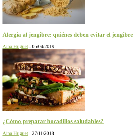
Alergia al jengibre: quiénes deben evitar el jengibre
Aina Huguet
-
05/04/2019
¿Cómo preparar bocadillos saludables?
Aina Huguet
-
27/11/2018