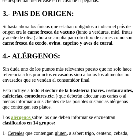
se desprendan del envase en el caso de ir pegadas.
3.- PAIS DE ORIGEN:
Si hasta ahora los únicos que estaban obligados a indicar el país de
origen era la
carne fresca de vacuno
(junto a verduras, miel, frutas
y aceite de oliva) ahora se amplía para otro tipo de carnes como son
carne fresca de cerdo, ovino, caprino y aves de corral.
4.- ALÉRGENOS:
Sin duda uno de los puntos más relevantes puesto que no solo hace
referencia a los productos envasados sino a todos los alimentos no
envasados que se vendan al consumidor final.
Esto incluye a todo el
sector de la hostelería (bares, restaurantes,
cafeterías, comedores,etc. )
que deberán adecuar sus cartas o al
menos informar a sus clientes de las posibles sustancias alérgenas
que contengan sus platos.
Los
alérgenos
sobre los que deben informar se encuentran
clasificados en 14 grupos:
1-
Cereales
que contengan
gluten
, a saber: trigo, centeno, cebada,