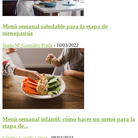
Menú semanal saludable para la etapa de
menopausia
Juana Mª González Prada
-
10/03/2022
Menú semanal infantil: cómo hacer un menú para la
etapa de...
Cristina Capella Llàcer
-
08/02/2022