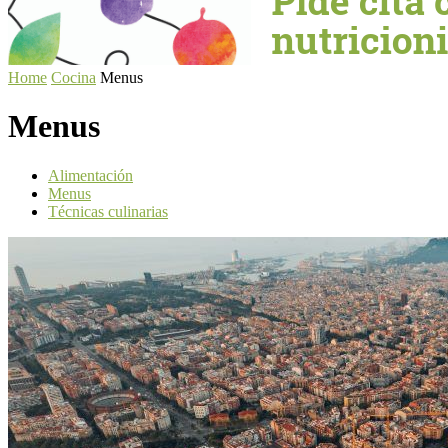
Home
Cocina
Menus
Menus
Alimentación
Menus
Técnicas culinarias