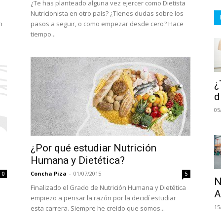
¿Te has planteado alguna vez ejercer como Dietista
Nutricionista en otro país? ¿Tienes dudas sobre los
n
pasos a seguir, o como empezar desde cero? Hace
tiempo...
¿
d
05
¿Por qué estudiar Nutrición
Humana y Dietética?
Concha Piza
-
01/07/2015
0
5
N
Finalizado el Grado de Nutrición Humana y Dietética
A
empiezo a pensar la razón por la decidí estudiar
15
esta carrera. Siempre he creído que somos...