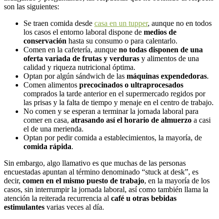
son las siguientes:
Se traen comida desde
casa en un tupper
, aunque no en todos
los casos el entorno laboral dispone de
medios de
conservación
hasta su consumo o para calentarlo.
Comen en la cafetería, aunque
no todas disponen de una
oferta variada de frutas y verduras
y alimentos de una
calidad y riqueza nutricional óptima.
Optan por algún sándwich de las
máquinas expendedoras
.
Comen alimentos
precocinados o ultraprocesados
comprados la tarde anterior en el supermercado regidos por
las prisas y la falta de tiempo y menaje en el centro de trabajo.
No comen y se esperan a terminar la jornada laboral para
comer en casa,
atrasando así el horario de almuerzo
a casi
el de una merienda.
Optan por pedir comida a establecimientos, la mayoría, de
comida rápida
.
Sin embargo, algo llamativo es que muchas de las personas
encuestadas apuntan al término denominado “stuck at desk”, es
decir,
comen en el mismo puesto de trabajo
, en la mayoría de los
casos, sin interrumpir la jornada laboral, así como también llama la
atención la reiterada recurrencia al
café u otras bebidas
estimulantes
varias veces al día.