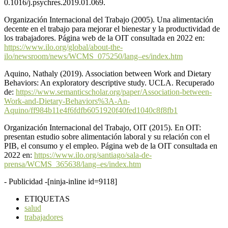
0.1016/j.psychres.2019.01.069.
Organización Internacional del Trabajo (2005). Una alimentación
decente en el trabajo para mejorar el bienestar y la productividad de
los trabajadores. Página web de la OIT consultada en 2022 en:
https://www.ilo.org/global/about-the-
ilo/newsroom/news/WCMS_075250/lang–es/index.htm
Aquino, Nathaly (2019). Association between Work and Dietary
Behaviors: An exploratory descriptive study. UCLA. Recuperado
de:
https://www.semanticscholar.org/paper/Association-between-
Work-and-Dietary-Behaviors%3A-An-
Aquino/ff984b11e4f6fdfb6051920f40fed1040c8f8fb1
Organización Internacional del Trabajo, OIT (2015). En OIT:
presentan estudio sobre alimentación laboral y su relación con el
PIB, el consumo y el empleo. Página web de la OIT consultada en
2022 en:
https://www.ilo.org/santiago/sala-de-
prensa/WCMS_365638/lang–es/index.htm
- Publicidad -
[ninja-inline id=9118]
ETIQUETAS
salud
trabajadores