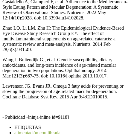
Gastaldello A, Giampieri F, et al. Adherence to the Mediterranean-
Style Eating Pattern and Macular Degeneration: A Systematic
Review of Observational Studies. Nutrients. 2022 May
12;14(10):2028. doi: 10.3390/nu14102028.
Zhao LQ, Li LM, Zhu H; The Epidemiological Evidence-Based
Eye Disease Study Research Group EY. The effect of
multivitamin/mineral supplements on age-related cataracts: a
systematic review and meta-analysis. Nutrients. 2014 Feb
28;6(3):931-49.
Wang J, Buitendijk G,, et al. Genetic susceptibility, dietary
antioxidants, and long-term incidence of age-related macular
degeneration in two populations. Ophthalmology. 2014
Mar;121(3):667-75. doi: 10.1016/j.ophtha.2013.10.017.
Lawrenson JG, Evans JR. Omega 3 fatty acids for preventing or
slowing the progression of age-related macular degeneration.
Cochrane Database Syst Rev. 2015 Apr 9;4:CD010015.
- Publicidad -
[ninja-inline id=9118]
ETIQUETAS
alimentación equilibrada