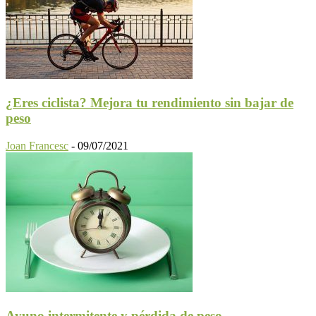
¿Eres ciclista? Mejora tu rendimiento sin bajar de
peso
Joan Francesc
-
09/07/2021
Ayuno intermitente y pérdida de peso