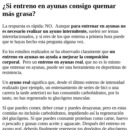
¿S
i entreno en ayunas consigo quemar
más grasa?
La respuesta es rápida: NO.
Aunque
para entrenar en ayunas no
es necesario realizar un ayuno intermitente,
suelen ser temas
interrelacionados, y si eres de los que entrena a primera hora puede
que te hayas hecho esta pregunta alguna vez.
En los estudios realizados se ha observado claramente que
un
entreno en ayunas no ayuda a mejorar la composición
corporal
. Pero un
entreno en
ayunas real
, que no es lo mismo
que entrenar en ayunas, puede ser una herramienta en deportistas de
resistencia.
Un
ayuno real
significa que, desde el último entreno de intensidad
realizado (por ejemplo, un entrenamiento de series de bici o una
carrera la tarde anterior) no has consumido carbohidratos, por lo
tanto, no has regenerado tu glucógeno muscular.
Sí que puedes comer, deber cenar y puedes desayunar, pero en estas
comidas no incluirás carbohidratos, impidiendo así la regeneración
del glucógeno. Sí que puedes consumir proteínas como carne, huevo
o pescado y grasas como aceite y aguacate. Después del entreno en
ayuno real, deberás finalmente regenerar tus depósitos de glucógeno