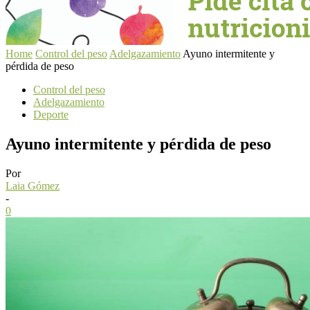
Home
Control del peso
Adelgazamiento
Ayuno intermitente y
pérdida de peso
Control del peso
Adelgazamiento
Deporte
Ayuno intermitente y pérdida de peso
Por
Laia Gómez
-
0