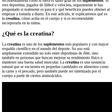
recomendándola como si fuera el santo grial de los
suplementos
. Si
eres deportista, jugador de fútbol o velocista, seguramente te has
preguntado si realmente es para ti y qué beneficios puedes obtener al
empezar a tomarla a diario. En este artículo, te explicaremos qué es
la
c
reatina
, cómo actúa en el cuerpo y si es recomendable
incorporarla en tu rutina.
¿Qué es la creatina?
La
c
reatina
es uno de los
suplementos
más populares y con mayor
respaldo científico en el mundo del deporte. Su uso está
ampliamente extendido no solo entre deportistas de élite, sino
también en personas que buscan mejorar su rendimiento físico o
mantener una buena salud muscular. La
c
reatina
es una sustancia
natural que se encuentra en pequeñas cantidades en alimentos como
la carne y el pescado, pero también puede ser sintetizada por el
cuerpo a partir de ciertos aminoácidos.