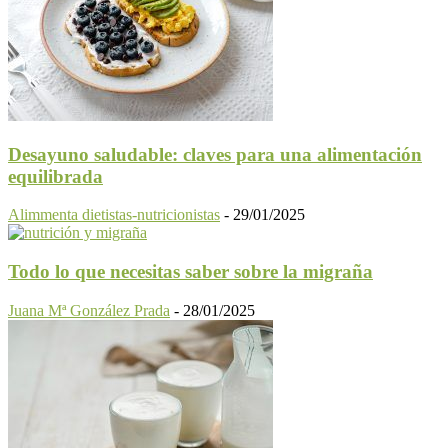
Desayuno saludable: claves para una alimentación
equilibrada
Alimmenta dietistas-nutricionistas
-
29/01/2025
Todo lo que necesitas saber sobre la migraña
Juana Mª González Prada
-
28/01/2025