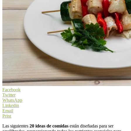
Facebook
Twitter
WhatsApp
Linkedin
Email
Print
Las siguientes
20 ideas de comidas
están diseñadas para ser