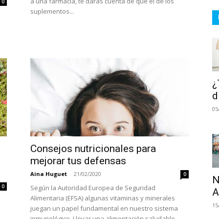
a una farmacia, te darás cuenta de que el de los
0
suplementos...
¿
d
05
Consejos nutricionales para
mejorar tus defensas
Aina Huguet
-
21/02/2020
0
N
0
Según la Autoridad Europea de Seguridad
A
Alimentaria (EFSA) algunas vitaminas y minerales
15
juegan un papel fundamental en nuestro sistema
inmunológico. Llevar una alimentación saludable,...