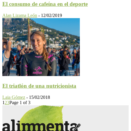
El consumo de cafeína en el deporte
Alan Lizama León
-
12/02/2019
El triatlón de una nutricionista
Laia Gómez
-
15/02/2018
1
2
3
Page 1 of 3