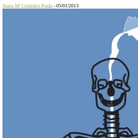
Juana Mª González Prada
-
05/01/2013