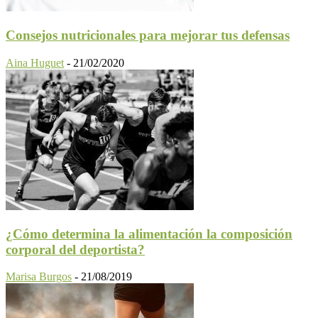
Consejos nutricionales para mejorar tus defensas
Aina Huguet
-
21/02/2020
¿Cómo determina la alimentación la composición
corporal del deportista?
Marisa Burgos
-
21/08/2019