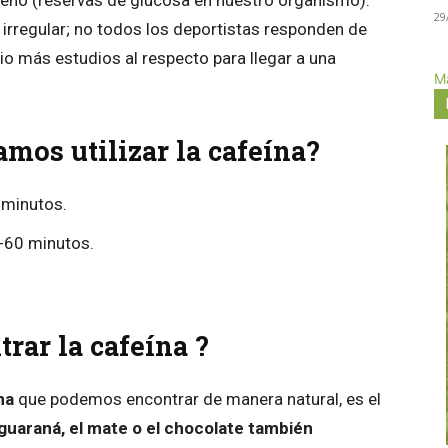
geno (reservas de glucosa en nuestro organismo).
29
 irregular; no todos los deportistas responden de
rio más estudios al respecto para llegar a una
Má
mos utilizar la cafeína?
 minutos.
1-60 minutos.
ar la cafeína ?
na
que podemos encontrar de manera natural, es el
el guaraná, el mate o el chocolate
también