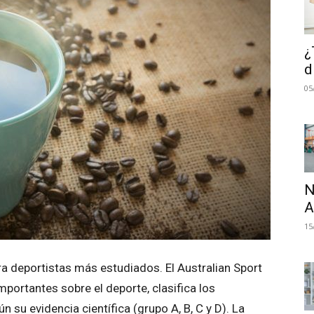
¿
d
05
N
A
15
a deportistas más estudiados. El Australian Sport
mportantes sobre el deporte, clasifica los
su evidencia científica (grupo A, B, C y D). La