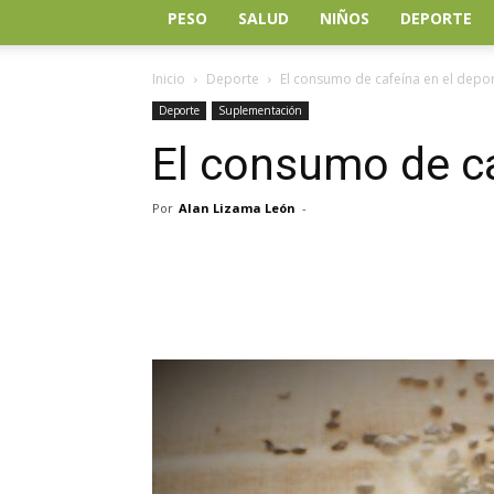
PESO
SALUD
NIÑOS
DEPORTE
Inicio
Deporte
El consumo de cafeína en el depo
Deporte
Suplementación
El consumo de ca
Por
Alan Lizama León
-
Facebook
Twitter
Wh