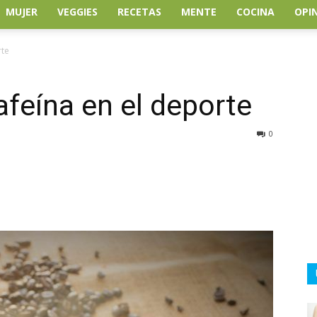
MUJER
VEGGIES
RECETAS
MENTE
COCINA
OPI
rte
feína en el deporte
0
atsApp
Linkedin
Email
Impresión