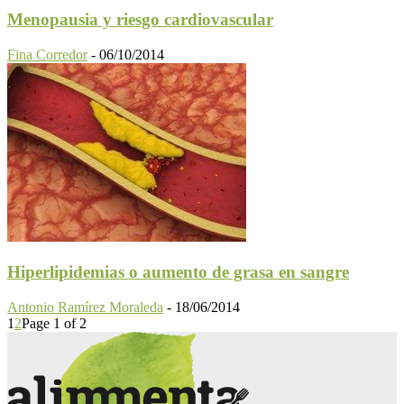
Menopausia y riesgo cardiovascular
Fina Corredor
-
06/10/2014
Hiperlipidemias o aumento de grasa en sangre
Antonio Ramírez Moraleda
-
18/06/2014
1
2
Page 1 of 2