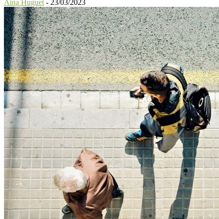
Aina Huguet
-
23/03/2023