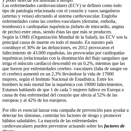
y poder detectar los síntomas a tiempo.
Las enfermedades cardiovasculares (ECV) se definen como todo
tipo de patología relacionada con el corazón y vasos sanguíneos
(arterias y venas) afectando al sistema cardiovascular. Engloba
enfermedades como las cerebro-vasculares (derrame, embolia,
trombosis) o cardiopatías isquémicas (infarto de miocardio, angina
de pecho) entre otras, siendo éstas las que más se producen.
Según la OMS (Organización Mundial de la Salud), las ECV son la
principal causa de muerte en todo el mundo. En nuestro país
constituye el 30% de las defunciones, en 2012 provocaron el
fallecimiento de 43.000 españolas, las provocadas por cardiopatías
isquémicas (relacionadas con la disminución del flujo sanguíneo que
irriga el músculo cardíaco) descendió en un 0,2%, mientras que las
que fueron por enfermedades cerebro- vasculares (falta de sangre en
el cerebro) aumentó en un 2,3% llevándose la vida de 17000
mujeres, según el Instituto Nacional de Estadística. Entre los
hombres la más mortal fue la isquémica con 19000 fallecimientos.
Estamos hablando de que 1 de cada 5 mujeres fallece en Europa a
causa de ésta enfermedad del corazón que afecta al 52% de las
europeas y al 42% de los europeos.
Por ello es esencial lanzar esta campaña de prevención para ayudar a
detectar los síntomas, controlar los factores de riesgo y promover
hábitos saludables. La mayoría de las enfermedades
cardiovasculares pueden prevenirse actuando sobre los
factores de