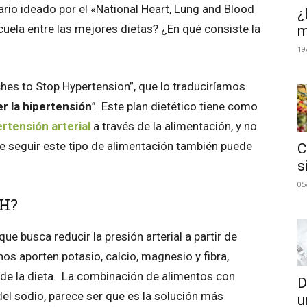
ario ideado por el «National Heart, Lung and Blood
¿
cuela entre las mejores dietas? ¿En qué consiste la
m
19
hes to Stop Hypertension”, que lo traduciríamos
r la hipertensión
”. Este plan dietético tiene como
ertensión arterial
a través de la alimentación, y no
ue seguir este tipo de alimentación también puede
C
s
05
SH?
ue busca reducir la presión arterial a partir de
s aporten potasio, calcio, magnesio y fibra,
de la dieta. La combinación de alimentos con
D
del sodio, parece ser que es la solución más
u