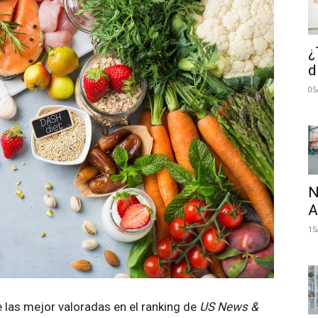
¿
d
05
N
A
15
e las mejor valoradas en el ranking de
US News &