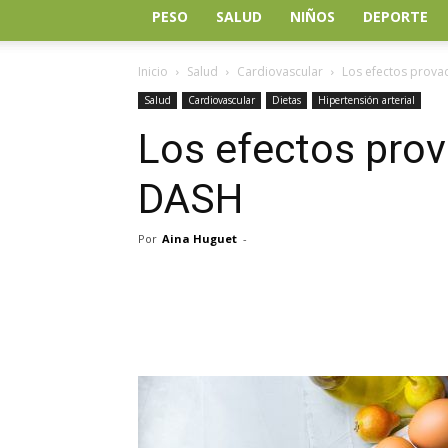
PESO
SALUD
NIÑOS
DEPORTE
Inicio
Salud
Cardiovascular
Los efectos prova
Salud
Cardiovascular
Dietas
Hipertensión arterial
Los efectos prov
DASH
Por
Aina Huguet
-
Facebook
Twitter
Wh