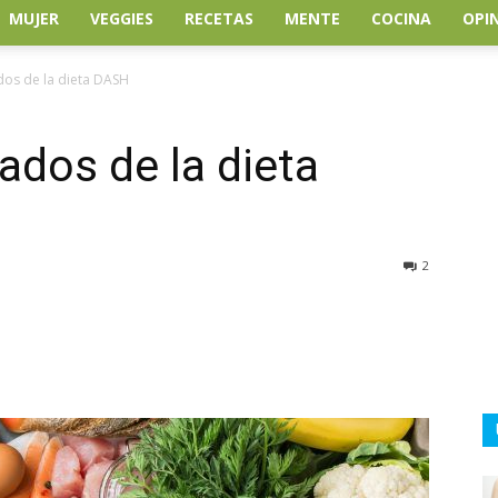
MUJER
VEGGIES
RECETAS
MENTE
COCINA
OPI
dos de la dieta DASH
ados de la dieta
2
atsApp
Linkedin
Email
Impresión