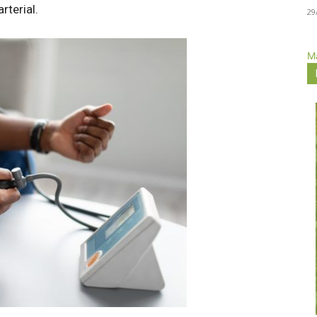
arterial.
29
Má