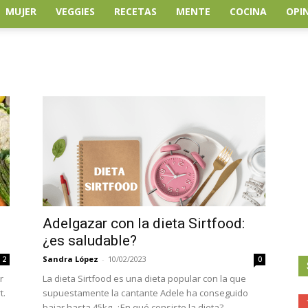
MUJER
VEGGIES
RECETAS
MENTE
COCINA
OPI
Adelgazar con la dieta Sirtfood:
¿es saludable?
Sandra López
-
10/02/2023
2
0
r
La dieta Sirtfood es una dieta popular con la que
t.
supuestamente la cantante Adele ha conseguido
bajar hasta 45kg. ¿En qué consiste la dieta?...