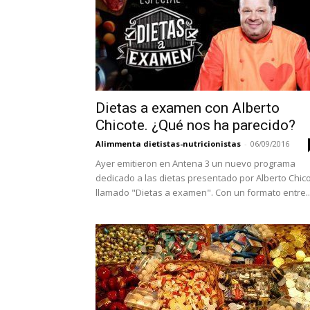
Dietas a examen con Alberto
Chicote. ¿Qué nos ha parecido?
Alimmenta dietistas-nutricionistas
-
06/09/2016
Ayer emitieron en Antena 3 un nuevo programa
dedicado a las dietas presentado por Alberto Chic
llamado "Dietas a examen". Con un formato entre..