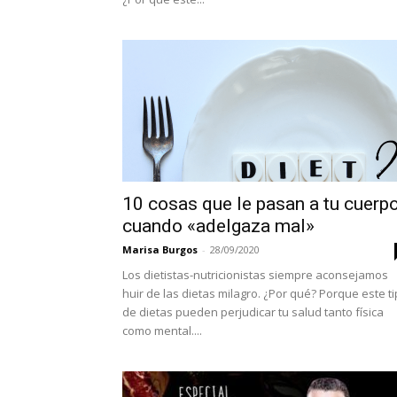
10 cosas que le pasan a tu cuerp
cuando «adelgaza mal»
Marisa Burgos
-
28/09/2020
Los dietistas-nutricionistas siempre aconsejamos
huir de las dietas milagro. ¿Por qué? Porque este t
de dietas pueden perjudicar tu salud tanto física
como mental....