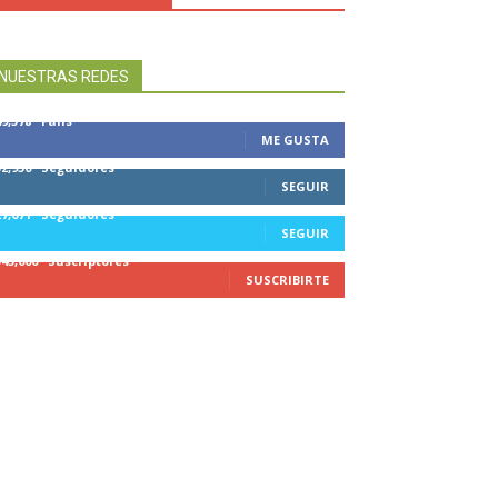
NUESTRAS REDES
49,578
Fans
ME GUSTA
32,950
Seguidores
SEGUIR
27,671
Seguidores
SEGUIR
545,000
Suscriptores
SUSCRIBIRTE