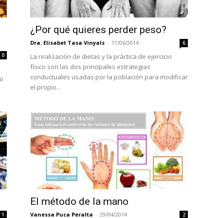
¿Por qué quieres perder peso?
Dra. Elisabet Tasa Vinyals
-
11/06/2014
6
0
La realización de dietas y la práctica de ejercicio
físico son las dos principales estrategias
conductuales usadas por la población para modificar
do
el propio...
El método de la mano
Vanessa Puca Peralta
-
29/04/2014
1
2