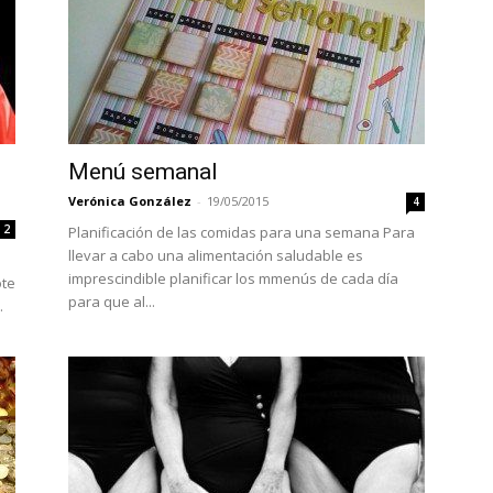
Menú semanal
Verónica González
-
19/05/2015
4
2
Planificación de las comidas para una semana Para
llevar a cabo una alimentación saludable es
imprescindible planificar los mmenús de cada día
ote
para que al...
.