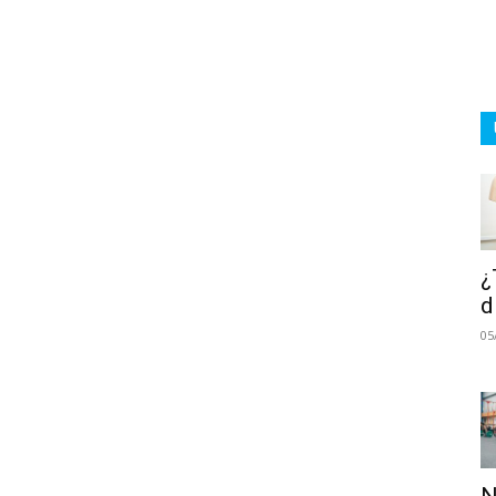
¿
d
05