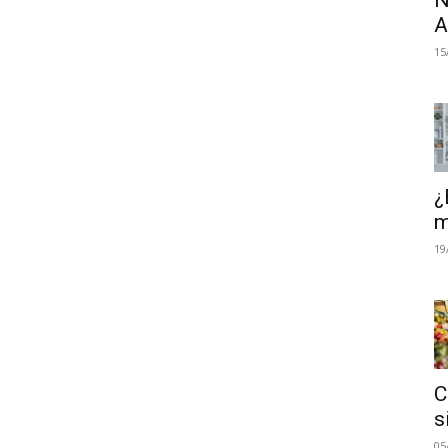
N
A
15
¿
m
19
C
s
05