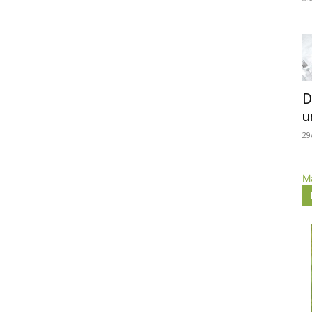
D
u
29
Má