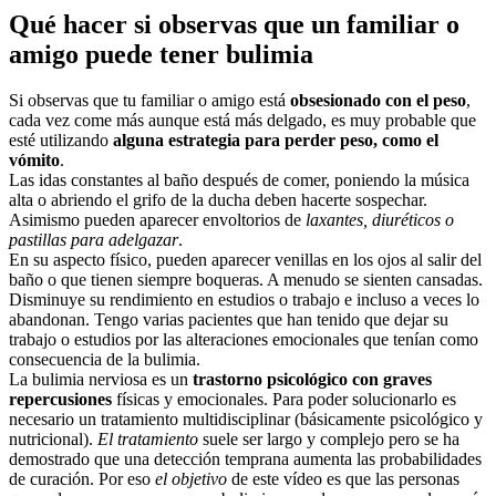
Qué hacer si observas que un familiar o
amigo puede tener bulimia
Si observas que tu familiar o amigo está
obsesionado con el peso
,
cada vez come más aunque está más delgado, es muy probable que
esté utilizando
alguna estrategia para perder peso, como el
vómito
.
Las idas constantes al baño después de comer, poniendo la música
alta o abriendo el grifo de la ducha deben hacerte sospechar.
Asimismo pueden aparecer envoltorios de
laxantes, diuréticos o
pastillas para adelgazar
.
En su aspecto físico, pueden aparecer venillas en los ojos al salir del
baño o que tienen siempre boqueras. A menudo se sienten cansadas.
Disminuye su rendimiento en estudios o trabajo e incluso a veces lo
abandonan. Tengo varias pacientes que han tenido que dejar su
trabajo o estudios por las alteraciones emocionales que tenían como
consecuencia de la bulimia.
La bulimia nerviosa es un
trastorno psicológico con graves
repercusiones
físicas y emocionales. Para poder solucionarlo es
necesario un tratamiento multidisciplinar (básicamente psicológico y
nutricional).
El tratamiento
suele ser largo y complejo pero se ha
demostrado que una detección temprana aumenta las probabilidades
de curación. Por eso
el objetivo
de este vídeo es que las personas