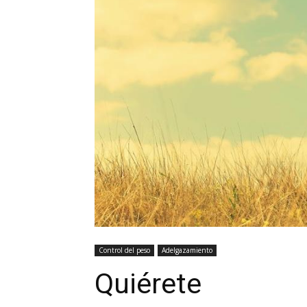
Control del peso
Adelgazamiento
Quiérete