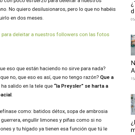
 con poco esfuerzo para deleitar a nuestros
¿
no. No quiero desilusionaros, pero lo que no habéis
d
uirlo en dos meses.
05
ara deleitar a nuestros followers con las fotos
N
ue eso que están haciendo no sirve para nada?
A
 que no, que eso es así, que no tengo razón?
Que a
15
 ha salido en la tele que
“la Preysler” se harta a
acial
.
, defínase como: batidos détox, sopa de ambrosia
 guerrera, engullir limones y piñas como si no
¿
ones y tu hígado ya tienen esa función que tú le
m