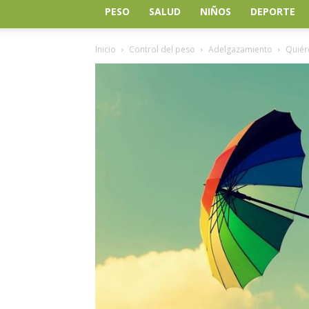
PESO
SALUD
NIÑOS
DEPORTE
Inicio
Control del peso
Adelgazamiento
Quiér