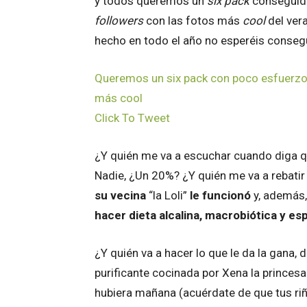
y todos queremos un
six pack
conseguido
followers
con las fotos más
cool
del vera
hecho en todo el año no esperéis conseg
Queremos un six pack con poco esfuerzo p
más cool
Click To Tweet
¿Y quién me va a escuchar cuando diga q
Nadie, ¿Un 20%? ¿Y quién me va a rebatir
su vecina
“la Loli”
le funcionó
y, además,
hacer dieta alcalina, macrobiótica y esp
¿Y quién va a hacer lo que le da la gana
purificante cocinada por Xena la princesa
hubiera mañana (acuérdate de que tus riñ