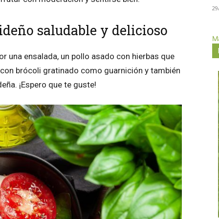
29
deño saludable y delicioso
Má
r una ensalada, un pollo asado con hierbas que
con brócoli gratinado como guarnición y también
eña. ¡Espero que te guste!