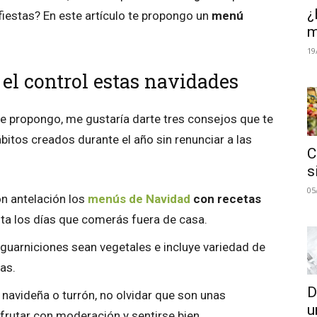
¿
fiestas? En este artículo te propongo un
menú
m
19
 el control estas navidades
te propongo, me gustaría darte tres consejos que te
bitos creados durante el año sin renunciar a las
C
s
05
n antelación los
menús de Navidad
con recetas
ta los días que comerás fuera de casa.
 guarniciones sean vegetales e incluye variedad de
as.
D
navideña o turrón, no olvidar que son unas
u
rutar con moderación y sentirse bien.