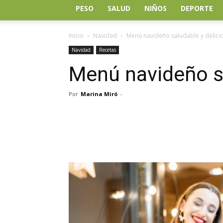
PESO
SALUD
NIÑOS
DEPORTE
Inicio
Navidad
Menú navideño saludable y delici
Navidad
Recetas
Menú navideño sa
Por
Marina Miró
-
Facebook
Twitter
Wh