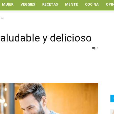
MUJER
VEGGIES
RECETAS
MENTE
COCINA
OPI
oso
ludable y delicioso
0
atsApp
Linkedin
Email
Impresión