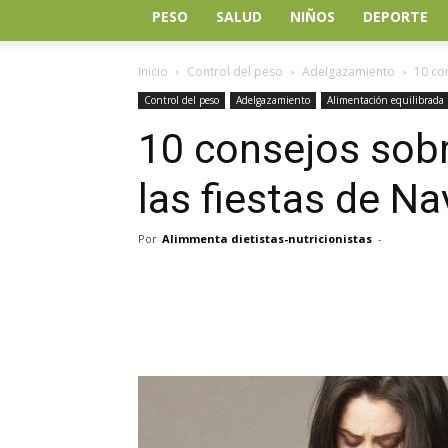
PESO
SALUD
NIÑOS
DEPORTE
Inicio
Control del peso
Adelgazamiento
10 co
Control del peso
Adelgazamiento
Alimentación equilibrada
10 consejos sobr
las fiestas de Na
Por
Alimmenta dietistas-nutricionistas
-
Facebook
Twitter
Wh