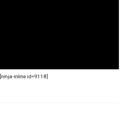
[ninja-inline id=9118]
atsApp
Linkedin
Email
Impresión