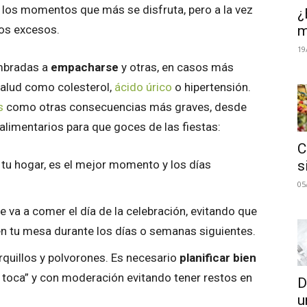
e los momentos que más se disfruta, pero a la vez
¿
m
los excesos.
19
mbradas a
empacharse
y otras, en casos más
alud como colesterol,
ácido úrico
o hipertensión.
s
como otras consecuencias más graves, desde
imentarios para que goces de las fiestas:
C
s
e tu hogar, es el mejor momento y los días
05
e va a comer el día de la celebración, evitando que
n tu mesa durante los días o semanas siguientes.
quillos y polvorones. Es necesario
planificar bien
 toca” y con moderación evitando tener restos en
D
u