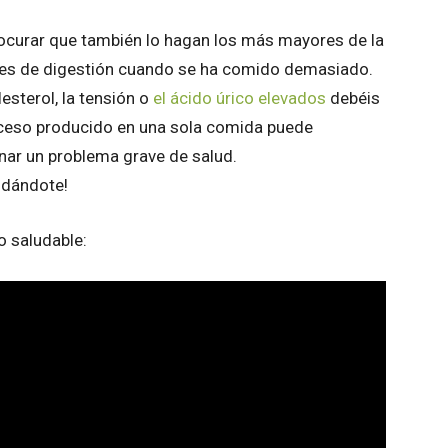
rocurar que también lo hagan los más mayores de la
ortes de digestión cuando se ha comido demasiado.
lesterol, la tensión o
el ácido úrico elevados
debéis
 exceso producido en una sola comida puede
nar un problema grave de salud.
idándote!
o saludable: