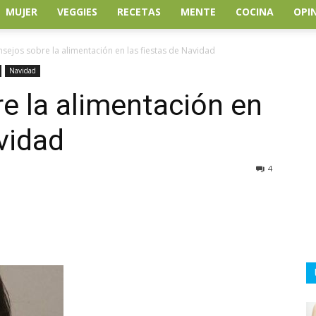
MUJER
VEGGIES
RECETAS
MENTE
COCINA
OPI
nsejos sobre la alimentación en las fiestas de Navidad
Navidad
e la alimentación en
vidad
4
atsApp
Linkedin
Email
Impresión