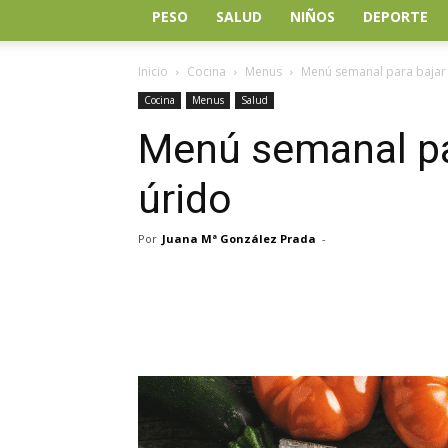
PESO
SALUD
NIÑOS
DEPORTE
Inicio
Cocina
Menus
Menú semanal para bajar 
Cocina
Menus
Salud
Menú semanal par
úrido
Por
Juana Mª González Prada
-
Facebook
Twitter
Wh