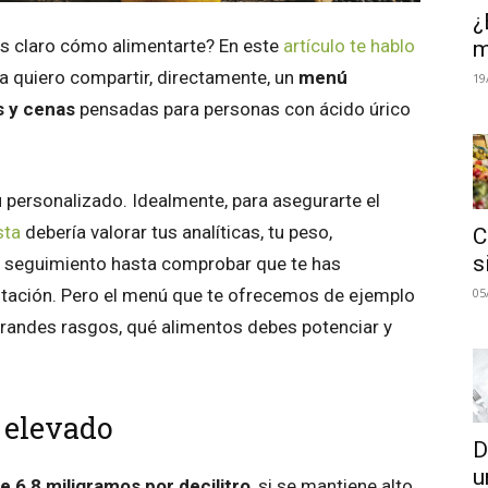
¿
es claro cómo alimentarte? En este
artículo te hablo
m
a quiero compartir, directamente, un
menú
19
s y cenas
pensadas para personas con ácido úrico
 personalizado. Idealmente, para asegurarte el
sta
debería valorar tus analíticas, tu peso,
C
s
n seguimiento hasta comprobar que te has
05
ntación. Pero el menú que te ofrecemos de ejemplo
 grandes rasgos, qué alimentos debes potenciar y
 elevado
D
u
e 6,8 miligramos por decilitro
, si se mantiene alto