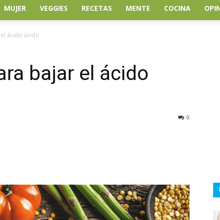
MUJER
VEGGIES
RECETAS
MENTE
COCINA
OPI
el ácido úrido
a bajar el ácido
0
atsApp
Linkedin
Email
Impresión