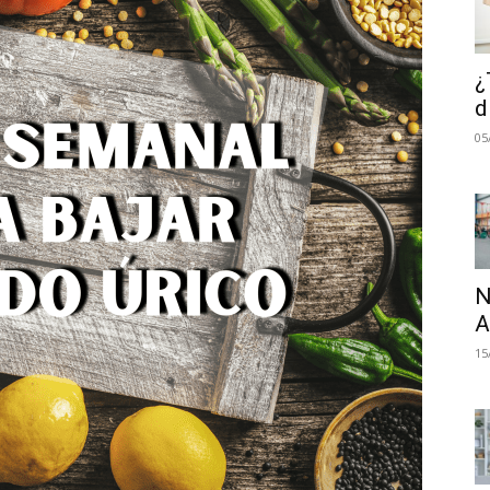
¿
d
05
N
A
15