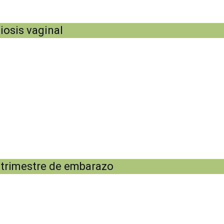
iosis vaginal
 trimestre de embarazo