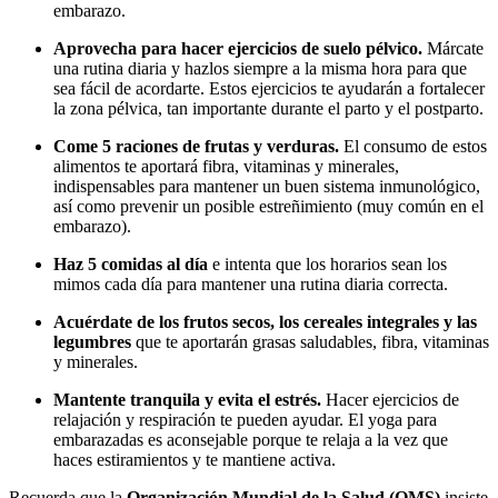
embarazo.
Aprovecha para hacer ejercicios de suelo pélvico.
Márcate
una rutina diaria y hazlos siempre a la misma hora para que
sea fácil de acordarte. Estos ejercicios te ayudarán a fortalecer
la zona pélvica, tan importante durante el parto y el postparto.
Come 5 raciones de frutas y verduras.
El consumo de estos
alimentos te aportará fibra, vitaminas y minerales,
indispensables para mantener un buen sistema inmunológico,
así como prevenir un posible estreñimiento (muy común en el
embarazo).
Haz 5 comidas al día
e intenta que los horarios sean los
mimos cada día para mantener una rutina diaria correcta.
Acuérdate de los frutos secos, los cereales integrales y las
legumbres
que te aportarán grasas saludables, fibra, vitaminas
y minerales.
Mantente tranquila y evita el estrés.
Hacer ejercicios de
relajación y respiración te pueden ayudar. El yoga para
embarazadas es aconsejable porque te relaja a la vez que
haces estiramientos y te mantiene activa.
Recuerda que la
Organización Mundial de la Salud (OMS)
insiste