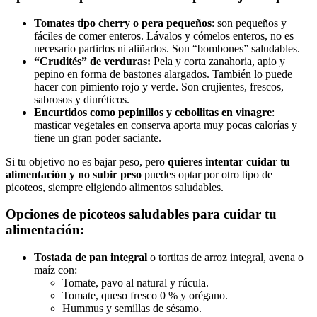
Tomates tipo cherry o pera pequeños
: son pequeños y
fáciles de comer enteros. Lávalos y cómelos enteros, no es
necesario partirlos ni aliñarlos. Son “bombones” saludables.
“Crudités” de verduras:
Pela y corta zanahoria, apio y
pepino en forma de bastones alargados. También lo puede
hacer con pimiento rojo y verde. Son crujientes, frescos,
sabrosos y diuréticos.
Encurtidos como pepinillos y cebollitas en vinagre
:
masticar vegetales en conserva aporta muy pocas calorías y
tiene un gran poder saciante.
Si tu objetivo no es bajar peso, pero
quieres intentar cuidar tu
alimentación y no subir peso
puedes optar por otro tipo de
picoteos, siempre eligiendo alimentos saludables.
Opciones de picoteos saludables para cuidar tu
alimentación:
Tostada de pan integral
o tortitas de arroz integral, avena o
maíz con:
Tomate, pavo al natural y rúcula.
Tomate, queso fresco 0 % y orégano.
Hummus y semillas de sésamo.