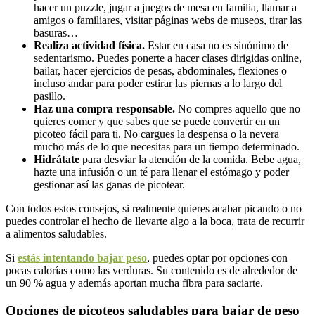
hacer un puzzle, jugar a juegos de mesa en familia, llamar a
amigos o familiares, visitar páginas webs de museos, tirar las
basuras…
Realiza actividad física.
Estar en casa no es sinónimo de
sedentarismo. Puedes ponerte a hacer clases dirigidas online,
bailar, hacer ejercicios de pesas, abdominales, flexiones o
incluso andar para poder estirar las piernas a lo largo del
pasillo.
Haz una compra responsable.
No compres aquello que no
quieres comer y que sabes que se puede convertir en un
picoteo fácil para ti. No cargues la despensa o la nevera
mucho más de lo que necesitas para un tiempo determinado.
Hidrátate
para desviar la atención de la comida. Bebe agua,
hazte una infusión o un té para llenar el estómago y poder
gestionar así las ganas de picotear.
Con todos estos consejos, si realmente quieres acabar picando o no
puedes controlar el hecho de llevarte algo a la boca, trata de recurrir
a alimentos saludables.
Si
estás intentando bajar peso
, puedes optar por opciones con
pocas calorías como las verduras. Su contenido es de alrededor de
un 90 % agua y además aportan mucha fibra para saciarte.
Opciones de picoteos saludables para bajar de peso