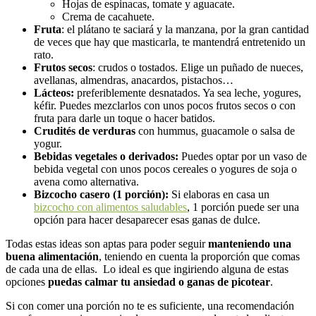
Hojas de espinacas, tomate y aguacate.
Crema de cacahuete.
Fruta
: el plátano te saciará y la manzana, por la gran cantidad
de veces que hay que masticarla, te mantendrá entretenido un
rato.
Frutos secos
: crudos o tostados. Elige un puñado de nueces,
avellanas, almendras, anacardos, pistachos…
Lácteos:
preferiblemente desnatados. Ya sea leche, yogures,
kéfir. Puedes mezclarlos con unos pocos frutos secos o con
fruta para darle un toque o hacer batidos.
Crudités de verduras
con hummus, guacamole o salsa de
yogur.
Bebidas vegetales o derivados:
Puedes optar por un vaso de
bebida vegetal con unos pocos cereales o yogures de soja o
avena como alternativa.
Bizcocho casero (1 porción):
Si elaboras en casa un
bizcocho con alimentos saludables
, 1 porción puede ser una
opción para hacer desaparecer esas ganas de dulce.
Todas estas ideas son aptas para poder seguir
manteniendo una
buena alimentación
, teniendo en cuenta la proporción que comas
de cada una de ellas. Lo ideal es que ingiriendo alguna de estas
opciones
puedas calmar tu ansiedad o ganas de picotear
.
Si con comer una porción no te es suficiente, una recomendación