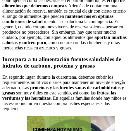
contingencia como las descritas en el párrafo anterior, es
el tipo de
alimentos que debemos comprar.
Además de contar con una
alimentación de reserva, también es crucial elegir con cierto criterio
el rango de alimentos que pueden
mantenernos en óptimas
condiciones de salud
mientras se soluciona la contingencia. En
general, cuando compramos víveres de reserva solemos pensar en
productos no perecederos. Sin embargo, hay que tener mucho
cuidado, por ejemplo, con aquellos alimentos que
aportan muchas
calorías y nutren poco
, como ocurre con las chucherías y otras
mercancías ricas en azucares y grasas.
Incorpora a tu alimentación fuentes saludables de
hidratos de carbono, proteína y grasas
En segundo lugar, durante la cuarentena, debemos cubrir los
requerimientos nutritivos diarios para mantener un nivel de energía
adecuado. Las
proteínas y las fuentes sanas de carbohidratos y
grasas
son muy útiles en este sentido, así como las
frutas, las
verduras y las hortalizas
. En aquellas familias donde hay niños es
necesario incluir en nuestra compra leches especiales si las
requieren.