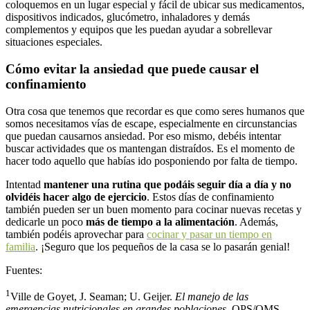
coloquemos en un lugar especial y fácil de ubicar sus medicamentos,
dispositivos indicados, glucómetro, inhaladores y demás
complementos y equipos que les puedan ayudar a sobrellevar
situaciones especiales.
Cómo evitar la ansiedad que puede causar el
confinamiento
Otra cosa que tenemos que recordar es que como seres humanos que
somos necesitamos vías de escape, especialmente en circunstancias
que puedan causarnos ansiedad. Por eso mismo, debéis intentar
buscar actividades que os mantengan distraídos. Es el momento de
hacer todo aquello que habías ido posponiendo por falta de tiempo.
Intentad
mantener una rutina que podáis seguir día a día y no
olvidéis hacer algo de ejercicio
. Estos días de confinamiento
también pueden ser un buen momento para cocinar nuevas recetas y
dedicarle un poco
más de tiempo a la alimentación
. Además,
también podéis aprovechar para
cocinar y pasar un tiempo en
familia
. ¡Seguro que los pequeños de la casa se lo pasarán genial!
Fuentes:
1
Ville de Goyet, J. Seaman; U. Geijer.
El manejo de las
emergencias nutricionales en grandes poblaciones
. OPS/OMS.