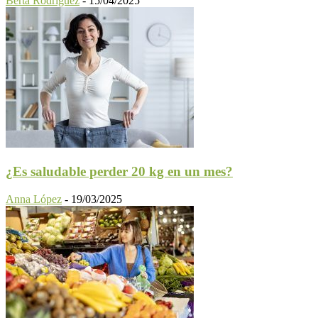
Berta Rodríguez
-
15/04/2025
¿Es saludable perder 20 kg en un mes?
Anna López
-
19/03/2025