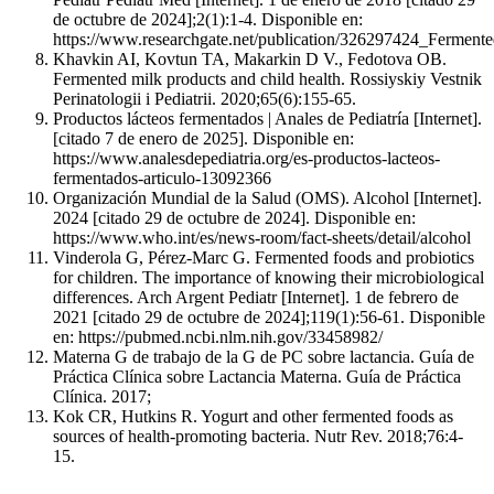
de octubre de 2024];2(1):1-4. Disponible en:
https://www.researchgate.net/publication/326297424_Ferment
Khavkin AI, Kovtun TA, Makarkin D V., Fedotova OB.
Fermented milk products and child health. Rossiyskiy Vestnik
Perinatologii i Pediatrii. 2020;65(6):155-65.
Productos lácteos fermentados | Anales de Pediatría [Internet].
[citado 7 de enero de 2025]. Disponible en:
https://www.analesdepediatria.org/es-productos-lacteos-
fermentados-articulo-13092366
Organización Mundial de la Salud (OMS). Alcohol [Internet].
2024 [citado 29 de octubre de 2024]. Disponible en:
https://www.who.int/es/news-room/fact-sheets/detail/alcohol
Vinderola G, Pérez-Marc G. Fermented foods and probiotics
for children. The importance of knowing their microbiological
differences. Arch Argent Pediatr [Internet]. 1 de febrero de
2021 [citado 29 de octubre de 2024];119(1):56-61. Disponible
en: https://pubmed.ncbi.nlm.nih.gov/33458982/
Materna G de trabajo de la G de PC sobre lactancia. Guía de
Práctica Clínica sobre Lactancia Materna. Guía de Práctica
Clínica. 2017;
Kok CR, Hutkins R. Yogurt and other fermented foods as
sources of health-promoting bacteria. Nutr Rev. 2018;76:4-
15.