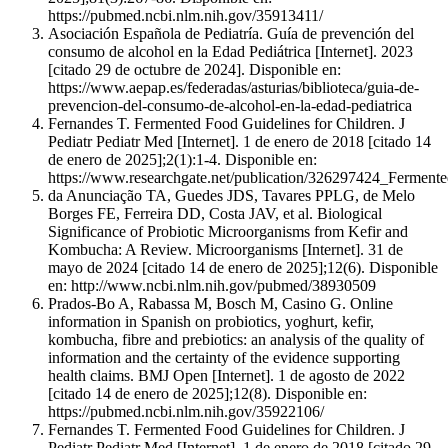
https://pubmed.ncbi.nlm.nih.gov/35913411/
Asociación Española de Pediatría. Guía de prevención del
consumo de alcohol en la Edad Pediátrica [Internet]. 2023
[citado 29 de octubre de 2024]. Disponible en:
https://www.aepap.es/federadas/asturias/biblioteca/guia-de-
prevencion-del-consumo-de-alcohol-en-la-edad-pediatrica
Fernandes T. Fermented Food Guidelines for Children. J
Pediatr Pediatr Med [Internet]. 1 de enero de 2018 [citado 14
de enero de 2025];2(1):1-4. Disponible en:
https://www.researchgate.net/publication/326297424_Ferment
da Anunciação TA, Guedes JDS, Tavares PPLG, de Melo
Borges FE, Ferreira DD, Costa JAV, et al. Biological
Significance of Probiotic Microorganisms from Kefir and
Kombucha: A Review. Microorganisms [Internet]. 31 de
mayo de 2024 [citado 14 de enero de 2025];12(6). Disponible
en: http://www.ncbi.nlm.nih.gov/pubmed/38930509
Prados-Bo A, Rabassa M, Bosch M, Casino G. Online
information in Spanish on probiotics, yoghurt, kefir,
kombucha, fibre and prebiotics: an analysis of the quality of
information and the certainty of the evidence supporting
health claims. BMJ Open [Internet]. 1 de agosto de 2022
[citado 14 de enero de 2025];12(8). Disponible en:
https://pubmed.ncbi.nlm.nih.gov/35922106/
Fernandes T. Fermented Food Guidelines for Children. J
Pediatr Pediatr Med [Internet]. 1 de enero de 2018 [citado 29