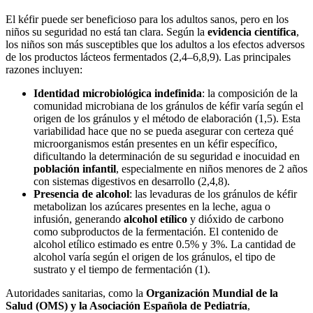
El kéfir puede ser beneficioso para los adultos sanos, pero en los
niños su seguridad no está tan clara. Según la
evidencia científica
,
los niños son más susceptibles que los adultos a los efectos adversos
de los productos lácteos fermentados (2,4–6,8,9). Las principales
razones incluyen:
Identidad microbiológica indefinida
: la composición de la
comunidad microbiana de los gránulos de kéfir varía según el
origen de los gránulos y el método de elaboración (1,5). Esta
variabilidad hace que no se pueda asegurar con certeza qué
microorganismos están presentes en un kéfir específico,
dificultando la determinación de su seguridad e inocuidad en
población infantil
, especialmente en niños menores de 2 años
con sistemas digestivos en desarrollo (2,4,8).
Presencia de alcohol
: las levaduras de los gránulos de kéfir
metabolizan los azúcares presentes en la leche, agua o
infusión, generando
alcohol etílico
y dióxido de carbono
como subproductos de la fermentación. El contenido de
alcohol etílico estimado es entre 0.5% y 3%. La cantidad de
alcohol varía según el origen de los gránulos, el tipo de
sustrato y el tiempo de fermentación (1).
Autoridades sanitarias, como la
Organización Mundial de la
Salud (OMS) y la Asociación Española de Pediatría
,