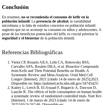
Conclusión
En resumen,
no se recomienda el consumo de kéfir en la
población infantil
. La
presencia de alcohol
, la variabilidad
microbiana y la falta de estudios concretos en población infantil
sugieren que no se aconseje su consumo en niños y adolescentes. A
pesar de los beneficios potenciales del kéfir, es crucial priorizar la
seguridad y el bienestar
de la población infantil.
Referencias Bibliográficas
Vieira CP, Rosario AILS, Lelis CA, Rekowsky BSS,
Carvalho APA, Rosário DKA, et al. Bioactive Compounds
from Kefir and Their Potential Benefits on Health: A
Systematic Review and Meta-Analysis. Oxid Med Cell
Longev [Internet]. 2021 [citado 14 de enero de 2025];2021.
Disponible en: https://pubmed.ncbi.nlm.nih.gov/34745425/
Kairey L, Leech B, El-Assaad F, Bugarcic A, Dawson D,
Lauche R. The effects of kefir consumption on human health:
a systematic review of randomized controlled trials. Nutr Rev
[Internet]. 1 de marzo de 2023 [citado 14 de enero de
2025];81(3):267-86. Disponible en: