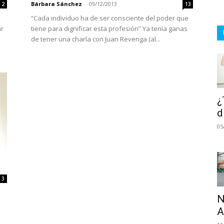
Bárbara Sánchez
-
09/12/2013
2
13
“Cada individuo ha de ser consciente del poder que
ar
tiene para dignificar esta profesión” Ya tenía ganas
de tener una charla con Juan Revenga (al...
¿
d
05
3
N
A