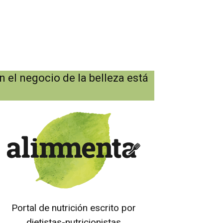
 el negocio de la belleza está
Portal de nutrición escrito por
dietistas-nutricionistas