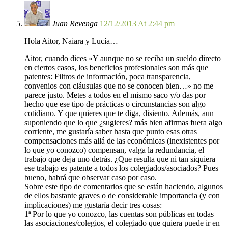
Juan Revenga
12/12/2013 At 2:44 pm
Hola Aitor, Naiara y Lucía…
Aitor, cuando dices «Y aunque no se reciba un sueldo directo
en ciertos casos, los beneficios profesionales son más que
patentes: Filtros de información, poca transparencia,
convenios con cláusulas que no se conocen bien…» no me
parece justo. Metes a todos en el mismo saco y/o das por
hecho que ese tipo de prácticas o circunstancias son algo
cotidiano. Y que quieres que te diga, disiento. Además, aun
suponiendo que lo que ¿sugieres? más bien afirmas fuera algo
corriente, me gustaría saber hasta que punto esas otras
compensaciones más allá de las económicas (inexistentes por
lo que yo conozco) compensan, valga la redundancia, el
trabajo que deja uno detrás. ¿Que resulta que ni tan siquiera
ese trabajo es patente a todos los colegiados/asociados? Pues
bueno, habrá que observar caso por caso.
Sobre este tipo de comentarios que se están haciendo, algunos
de ellos bastante graves o de considerable importancia (y con
implicaciones) me gustaría decir tres cosas:
1ª Por lo que yo conozco, las cuentas son públicas en todas
las asociaciones/colegios, el colegiado que quiera puede ir en