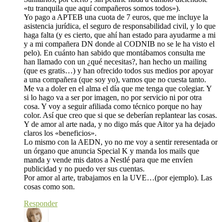
«tu tranquila que aquí compañeros somos todos»).
Yo pago a APTEB una cuota de 7 euros, que me incluye la
asistencia jurídica, el seguro de responsabilidad civil, y lo que
haga falta (y es cierto, que ahí han estado para ayudarme a mi
y a mi compañera DN donde al CODNIB no se le ha visto el
pelo). En cuánto han sabido que montábamos consulta me
han llamado con un ¿qué necesitas?, han hecho un mailing
(que es gratis…) y han ofrecido todos sus medios por apoyar
a una compañera (que soy yo), vamos que no cuesta tanto.
Me va a doler en el alma el día que me tenga que colegiar. Y
si lo hago va a ser por imagen, no por servicio ni por otra
cosa. Y voy a seguir afiliada como técnico porque no hay
color. Así que creo que si que se deberían replantear las cosas.
Y de amor al arte nada, y no digo más que Aitor ya ha dejado
claros los «beneficios».
Lo mismo con la AEDN, yo no me voy a sentir reresentada or
un órgano que anuncia Special K y manda los mails que
manda y vende mis datos a Nestlé para que me envíen
publicidad y no puedo ver sus cuentas.
Por amor al arte, trabajamos en la UVE…(por ejemplo). Las
cosas como son.
Responder