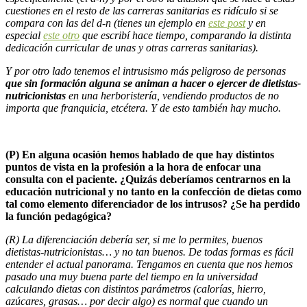
cuestiones en el resto de las carreras sanitarias es ridículo si se
compara con las del d-n (tienes un ejemplo en
este post
y en
especial
este otro
que escribí hace tiempo, comparando la distinta
dedicación curricular de unas y otras carreras sanitarias).
Y por otro lado tenemos el intrusismo más peligroso de personas
que sin formación alguna se animan a hacer o ejercer de dietistas-
nutricionistas
en una herboristería, vendiendo productos de no
importa que franquicia, etcétera. Y de esto también hay mucho.
(P) En alguna ocasión hemos hablado de que hay distintos
puntos de vista en la profesión a la hora de enfocar una
consulta con el paciente. ¿Quizás deberíamos centrarnos en la
educación nutricional y no tanto en la confección de dietas como
tal como elemento diferenciador de los intrusos? ¿Se ha perdido
la función pedagógica?
(R) La diferenciación debería ser, si me lo permites, buenos
dietistas-nutricionistas… y no tan buenos. De todas formas es fácil
entender el actual panorama. Tengamos en cuenta que nos hemos
pasado una muy buena parte del tiempo en la universidad
calculando dietas con distintos parámetros (calorías, hierro,
azúcares, grasas… por decir algo) es normal que cuando un