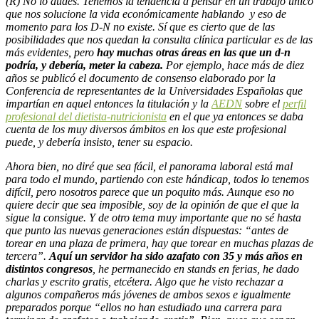
(R) No lo dudes. Tenemos la tendencia a pensar en un trabajo único
que nos solucione la vida económicamente hablando y eso de
momento para los D-N no existe. Sí que es cierto que de las
posibilidades que nos quedan la consulta clínica particular es de las
más evidentes, pero
hay muchas otras áreas en las que un d-n
podría, y debería, meter la cabeza.
Por ejemplo, hace más de diez
años se publicó el documento de consenso elaborado por la
Conferencia de representantes de la Universidades Españolas que
impartían en aquel entonces la titulación y la
AEDN
sobre el
perfil
profesional del dietista-nutricionista
en el que ya entonces se daba
cuenta de los muy diversos ámbitos en los que este profesional
puede, y debería insisto, tener su espacio.
Ahora bien, no diré que sea fácil, el panorama laboral está mal
para todo el mundo, partiendo con este hándicap, todos lo tenemos
difícil, pero nosotros parece que un poquito más. Aunque eso no
quiere decir que sea imposible, soy de la opinión de que el que la
sigue la consigue. Y de otro tema muy importante que no sé hasta
que punto las nuevas generaciones están dispuestas: “antes de
torear en una plaza de primera, hay que torear en muchas plazas de
tercera”.
Aquí un servidor ha sido azafato con 35 y más años en
distintos congresos
, he permanecido en stands en ferias, he dado
charlas y escrito gratis, etcétera. Algo que he visto rechazar a
algunos compañeros más jóvenes de ambos sexos e igualmente
preparados porque “ellos no han estudiado una carrera para