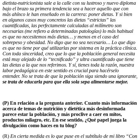
dietista-nutricionista sale a la calle con su lustroso y nuevo diploma
bajo el brazo su primera tendencia sea a hacer aquello que con
más ahínco le han enseñado en la carrera: poner dietas. Y si bien
en algunos casos muy concretos las dietas “estrictas” las
cuantificadas, las perfectamente calculadas al milímetro son
necesarias (me refiero a determinadas patologías) lo más habitual
es que no necesitemos más dietas… y menos en el caso del
sobrepeso y obesidad. No digo que no sea necesario… Lo que digo
es que no tiene por qué utilizarlas por sistema en la práctica clínica.
Con toda sinceridad, creo que lo que la población general necesita
está muy alejado de lo “tecnificado” y ultra cuantificado que tiene
las dietas a la que nos referimos. Y sí, tienes toda la razón, nuestra
labor pedagógica en este sentido es crucial para hacérselo
entender. No se trata de que la población siga siendo una ignorante,
se trata de educarla para que ella sola sepa alimentarse mejor.
(P)
En relación a la pregunta anterior. Cuanto más información
acerca de temas de nutrición y dietética más desinformada
parece estar la población, y más proclive a caer en mitos,
productos milagro, etc. En ese sentido, ¿Qué papel juega la
divulgación como haces en tu blog?
(R)
En cierta medida es lo que puse en el subtítulo de mi libro “Con