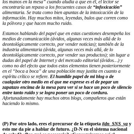
los manos en la mesa” cuando aludía a que en él, el lector se
encontraría un repaso a los frecuentes casos de
“infoxicación”
alimentaria. Se trata como bien apuntas de la intoxicación de la
información. Hay muchos mitos, leyendas, bulos que corren como
la pólvora y que hacen mucho ruido.
Estamos hablando del papel que en estas cuestiones desempeña los
medios de comunicación (ávidos, algunas veces más allá de lo
deontológicamente correcto, por vender noticias); también de la
industria alimentaria (ávida, algunas veces más allá, de lo
deontológicamente correcto, por vender sus productos); sin lugar a
dudas del papel de Internet y del mercado editorial (ávidos…) y
como no del efecto que todos estos elementos tienen posteriormente
en el “boca a boca” de una población muy justita en cuanto a
espíritu crítico se refiere.
El humilde papel de mi blog o de
cualquier otro medio en el que me exprese es el de pegar un
zapatazo encima de la mesa para ver si se hace un poco de silencio
entre tanto ruido y se logra poner un poco de cordura.
Afortunadamente hay muchos otros blogs, compañeros que están
haciendo lo mismo.
(P)
Por otro lado, eres el precursor de la etiqueta
#dn_SNS_ya
y
esto me da pie a hablar de futuro. ¿D-N en el sistema nacional