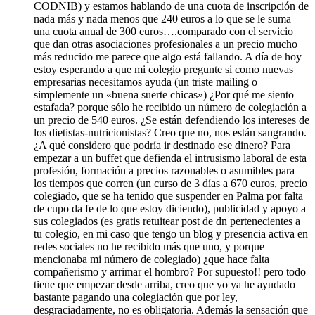
CODNIB) y estamos hablando de una cuota de inscripción de
nada más y nada menos que 240 euros a lo que se le suma
una cuota anual de 300 euros….comparado con el servicio
que dan otras asociaciones profesionales a un precio mucho
más reducido me parece que algo está fallando. A día de hoy
estoy esperando a que mi colegio pregunte si como nuevas
empresarias necesitamos ayuda (un triste mailing o
simplemente un «buena suerte chicas») ¿Por qué me siento
estafada? porque sólo he recibido un número de colegiación a
un precio de 540 euros. ¿Se están defendiendo los intereses de
los dietistas-nutricionistas? Creo que no, nos están sangrando.
¿A qué considero que podría ir destinado ese dinero? Para
empezar a un buffet que defienda el intrusismo laboral de esta
profesión, formación a precios razonables o asumibles para
los tiempos que corren (un curso de 3 días a 670 euros, precio
colegiado, que se ha tenido que suspender en Palma por falta
de cupo da fe de lo que estoy diciendo), publicidad y apoyo a
sus colegiados (es gratis retuitear post de dn pertenecientes a
tu colegio, en mi caso que tengo un blog y presencia activa en
redes sociales no he recibido más que uno, y porque
mencionaba mi número de colegiado) ¿que hace falta
compañerismo y arrimar el hombro? Por supuesto!! pero todo
tiene que empezar desde arriba, creo que yo ya he ayudado
bastante pagando una colegiación que por ley,
desgraciadamente, no es obligatoria. Además la sensación que