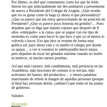
Por último, os diré que comentarios como los que he leído
fueron los que principalmente me des-animaron a presentarme
de nuevo a Presidente del Colegio de Aragón. ¿Que resulta
que no os gusta como lo hago (y ahora sí que personalizo)?
¿Que os parece que me estoy aprovechando de mi posición de
Presidente? ¿Que os parece poco honesta mi gestión?… Pues
dejadme que os diga que manda cojones que después de 8
años «entregado» a la causa, que se pague con ese tipo de
monedas es como para hacer lo que hice o que yo al menos lo
volvería a hacer. Eso que hice se resume de forma muy
gráfica así: pues ahora vais y os metéis el colegio por donde
os quepa… a ver si vosotros lo sabéis/podéis hacer mejor,
pero dejadme de tocar las gónadas máxime cuando no tenéis
ni motivos, ni mucho menos pruebas.
Así que más cojones: más candidaturas, más presencia en las
Asambleas, más mociones de censura si se tercian, más
activismo del bueno, del productivo… y menos pataletas
manchando de rebote la imagen de aquellas personas (porque
al final hay personas detrás, ¿sabíais?) que están en las juntas
de gobierno.
Saludos
Responder