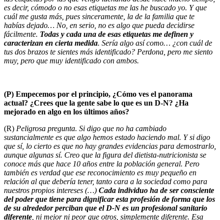
es decir, cómodo o no esas etiquetas me las he buscado yo. Y que
cuál me gusta más, pues sinceramente, la de la familia que te
habías dejado… No, en serio, no es algo que pueda decidirse
fácilmente.
Todas y cada una de esas etiquetas me definen y
caracterizan en cierta medida
. Sería algo así como… ¿con cuál de
tus dos brazos te sientes más identificado? Perdona, pero me siento
muy, pero que muy identificado con ambos.
(P) Empecemos por el principio, ¿Cómo ves el panorama
actual? ¿Crees que la gente sabe lo que es un D-N? ¿Ha
mejorado en algo en los últimos años?
(R)
Peligrosa pregunta. Si digo que no ha cambiado
sustancialmente es que algo hemos estado haciendo mal. Y si digo
que sí, lo cierto es que no hay grandes evidencias para demostrarlo,
aunque algunas sí. Creo que la figura del dietista-nutricionista se
conoce más que hace 10 años entre la población general. Pero
también es verdad que ese reconocimiento es muy pequeño en
relación al que debería tener, tanto cara a la sociedad como para
nuestros propios intereses (…)
Cada individuo ha de ser consciente
del poder que tiene para dignificar esta profesión de forma que los
de su alrededor perciban que el D-N es un profesional sanitario
diferente
, ni mejor ni peor que otros, simplemente diferente. Esa