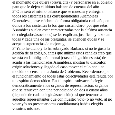
el momento que quiera (previa cita) y personarse en el colegio
para que le dejen el último balance de cuentas del año.
2ª Que será el mismo balance que se muestra y entrega a
todos los asistentes a las correspondientes Asambleas
Generales que se celebran de forma obligatoria cada año, en
donde a los asistentes (a los que asisten claro, por que estas
Asambleas suelen estar caracterizadas por la altísima ausencia
de colegiados/asociados) se les explican, justifican y razonan
todas y cada una de las preguntas, se atienden dudas y se
aceptan sugerencias de mejora y,
3ª Ya lo he dicho y lo ha subrayado Bárbara, si no te gusta la
gestión de tu colegio, antes que utilizar estos canales creo que
se está en la obligación moral (crasa obligación es esta) de
acudir a las mencionadas Asambleas, mostrar tu disconfor,
exigir soluciones y llegado el caso mover el culo con una
moción de censura a la Junta de Gobierno. Recordemos que
el funcionamiento de todas estas colectividades está regida por
un espíritu democrático. En tal espíritu subyace el elegir
democráticamente a los órganos de representación, órganos
que se renuevan con una periodicidad de dos o cuatro años
(depende de cada colegio/asociación) así que tenemos a
aquellos representantes que con nuestro voto (o no voto, al no
votar y/o no presentar otras candidaturas) habéis elegido
vosotros mismos.