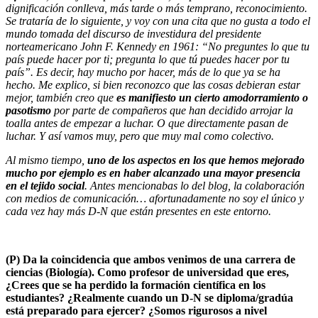
dignificación conlleva, más tarde o más temprano, reconocimiento.
Se trataría de lo siguiente, y voy con una cita que no gusta a todo el
mundo tomada del discurso de investidura del presidente
norteamericano John F. Kennedy en 1961: “No preguntes lo que tu
país puede hacer por ti; pregunta lo que tú puedes hacer por tu
país”. Es decir, hay mucho por hacer, más de lo que ya se ha
hecho. Me explico, si bien reconozco que las cosas debieran estar
mejor, también creo que
es manifiesto un cierto amodorramiento o
pasotismo
por parte de compañeros que han decidido arrojar la
toalla antes de empezar a luchar. O que directamente pasan de
luchar. Y así vamos muy, pero que muy mal como colectivo.
Al mismo tiempo,
uno de los aspectos en los que hemos mejorado
mucho por ejemplo es en haber alcanzado una mayor presencia
en el tejido social
. Antes mencionabas lo del blog, la colaboración
con medios de comunicación… afortunadamente no soy el único y
cada vez hay más D-N que están presentes en este entorno.
(P)
Da la coincidencia que ambos venimos de una carrera de
ciencias (Biología). Como profesor de universidad que eres,
¿Crees que se ha perdido la formación científica en los
estudiantes? ¿Realmente cuando un D-N se diploma/gradúa
está preparado para ejercer? ¿Somos rigurosos a nivel