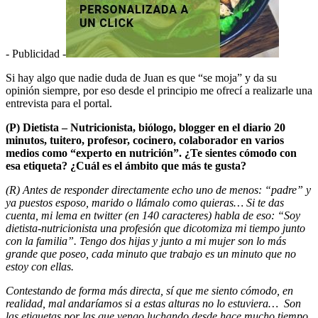
- Publicidad -
Si hay algo que nadie duda de Juan es que “se moja” y da su
opinión siempre, por eso desde el principio me ofrecí a realizarle una
entrevista para el portal.
(P) Dietista – Nutricionista, biólogo, blogger en el diario 20
minutos, tuitero, profesor, cocinero, colaborador en varios
medios como “experto en nutrición”. ¿Te sientes cómodo con
esa etiqueta? ¿Cuál es el ámbito que más te gusta?
(R) Antes de responder directamente echo uno de menos: “padre” y
ya puestos esposo, marido o llámalo como quieras… Si te das
cuenta, mi lema en twitter (en 140 caracteres) habla de eso: “Soy
dietista-nutricionista una profesión que dicotomiza mi tiempo junto
con la familia”. Tengo dos hijas y junto a mi mujer son lo más
grande que poseo, cada minuto que trabajo es un minuto que no
estoy con ellas.
Contestando de forma más directa, sí que me siento cómodo, en
realidad, mal andaríamos si a estas alturas no lo estuviera… Son
las etiquetas por las que vengo luchando desde hace mucho tiempo,