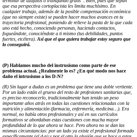
terminar de azafatos o trabajando gratis”. Bien, pues que sepan
que esa perspectiva cortoplacista les limita muchísimo. En
cualquier trabajo, además de la posible compensación económica
(que no siempre existe) se pueden hacer muchos avances en tu
trayectoria profesional, poniendo de relieve la pasta de la que cada
uno está hecho, conociendo personas, haciendo contactos,
fogueándote, conociéndote a ti mismo (tus debilidades, puntos
fuertes, etcétera).
Así que el que quiera trabajar estoy seguro que
lo conseguirá.
(P)
Hablamos mucho del instrusismo como parte de ese
problema actual. ¿Realmente lo es? ¿En qué modo nos hace
daño el intrusismo a los D-N?
(R) Sin lugar a dudas es un problema que tiene una doble vertiente.
Por un lado están el grueso del resto de profesiones sanitarias que,
es preciso reconocerlo, tradicionalmente han tenido un peso
importante años atrás en todas las cuestiones relacionadas con la
nutrición y alimentación (farmacia, enfermería, medicina…). Era
normal, no había otros profesionales y así en sus currículos
formativos se abordaban estas cuestiones con mucha mayor
profundidad de lo que ahora se hace. Pero ahora no se dan las
mismas circunstancias: por un lado ya existe el profesional formado
específicamente (el d-n) y por el otro la alusión que se hace a estas