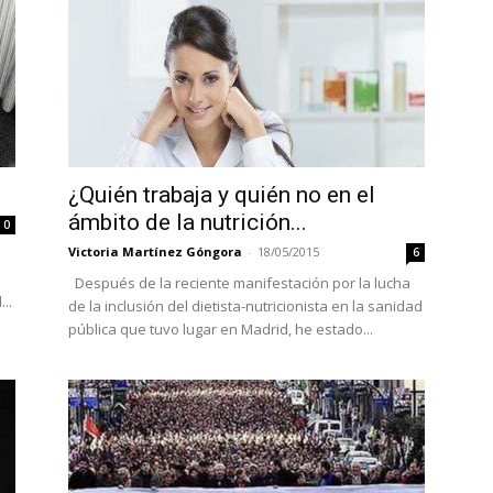
¿Quién trabaja y quién no en el
ámbito de la nutrición...
0
Victoria Martínez Góngora
-
18/05/2015
6
Después de la reciente manifestación por la lucha
..
de la inclusión del dietista-nutricionista en la sanidad
pública que tuvo lugar en Madrid, he estado...