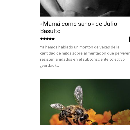
«Mamá come sano» de Julio
Basulto
Ya hemos hablado un montón de veces de la
cantidad de mitos sobre alimentación que perviven
resisten anidados en el subconsciente colectivo
¿verdad?...