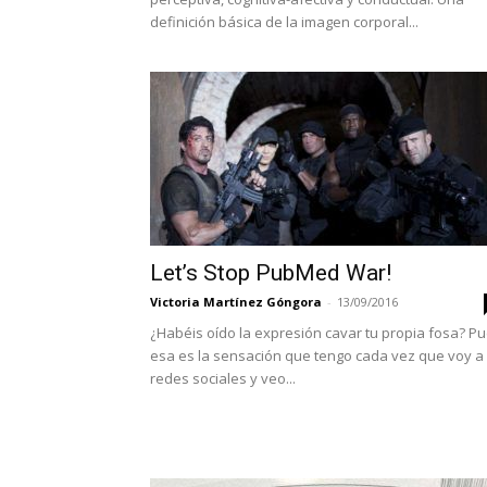
definición básica de la imagen corporal...
Let’s Stop PubMed War!
Victoria Martínez Góngora
-
13/09/2016
¿Habéis oído la expresión cavar tu propia fosa? P
esa es la sensación que tengo cada vez que voy a
redes sociales y veo...