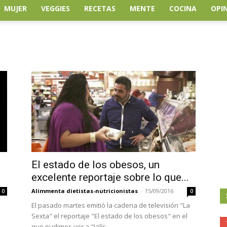
MUJER
VEGGIES
RECETAS
MENTE
COCINA
OPI
El estado de los obesos, un
excelente reportaje sobre lo que...
Alimmenta dietistas-nutricionistas
-
15/09/2016
0
0
El pasado martes emitió la cadena de televisión "La
Sexta" el reportaje "El estado de los obesos" en el
que pudimos ver a "Jalís...