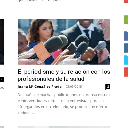
El periodismo y su relación con los
profesionales de la salud
4
Juana Mª González Prada
-
03/09/2015
2
ues
Después de muchas publicaciones en prensa escrita
e intervenciones cortas como entrevistas para salir
10 segundos en un telediario, se produce un efecto
curioso,...