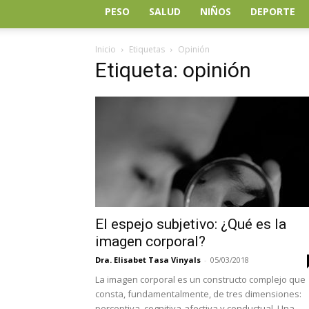
PESO
SALUD
NIÑOS
DEPORTE
Inicio
Etiquetas
Opinión
Etiqueta: opinión
El espejo subjetivo: ¿Qué es la
imagen corporal?
Dra. Elisabet Tasa Vinyals
-
05/03/2018
La imagen corporal es un constructo complejo que
consta, fundamentalmente, de tres dimensiones:
perceptiva, cognitiva-afectiva y conductual. Una