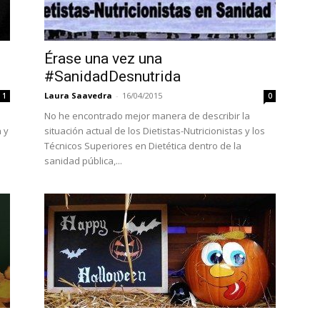
Érase una vez una
#SanidadDesnutrida
Laura Saavedra
-
16/04/2015
1
0
No he encontrado mejor manera de describir la
 y
situación actual de los Dietistas-Nutricionistas y los
Técnicos Superiores en Dietética dentro de la
sanidad pública,...