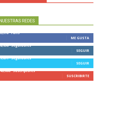
NUESTRAS REDES
49,578
Fans
ME GUSTA
32,950
Seguidores
SEGUIR
27,671
Seguidores
SEGUIR
545,000
Suscriptores
SUSCRIBIRTE