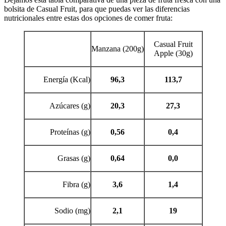
bolsita de Casual Fruit, para que puedas ver las diferencias
nutricionales entre estas dos opciones de comer fruta:
Casual Fruit
Manzana (200g)
Apple (30g)
Energía (Kcal)
96,3
113,7
Azúcares (g)
20,3
27,3
Proteínas (g)
0,56
0,4
Grasas (g)
0,64
0,0
Fibra (g)
3,6
1,4
Sodio (mg)
2,1
19