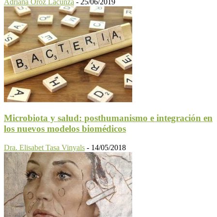
Adriana Oroz Lacunza
-
25/06/2019
Microbiota y salud: posthumanismo e integración en
los nuevos modelos biomédicos
Dra. Elisabet Tasa Vinyals
-
14/05/2018