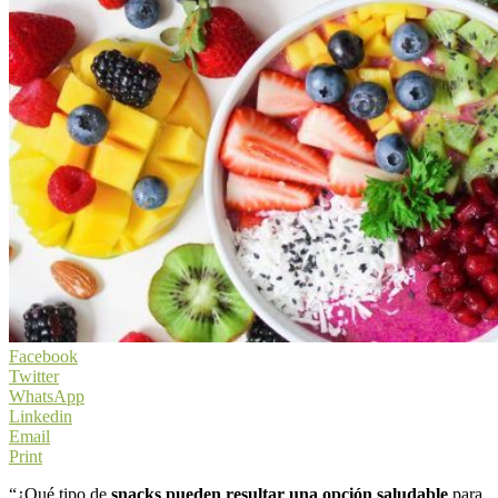
Facebook
Twitter
WhatsApp
Linkedin
Email
Print
“¿Qué tipo de
snacks pueden resultar una opción saludable
para