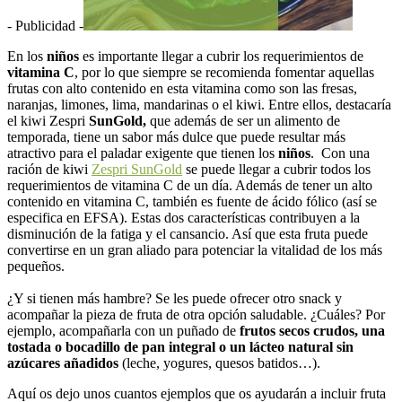
- Publicidad -
En los
niños
es importante llegar a cubrir los requerimientos de
vitamina C
, por lo que siempre se recomienda fomentar aquellas
frutas con alto contenido en esta vitamina como son las fresas,
naranjas, limones, lima, mandarinas o el kiwi. Entre ellos, destacaría
el kiwi Zespri
SunGold,
que además de ser un alimento de
temporada, tiene un sabor más dulce que puede resultar más
atractivo para el paladar exigente que tienen los
niños
. Con una
ración de kiwi
Zespri SunGold
se puede llegar a cubrir todos los
requerimientos de vitamina C de un día. Además de tener un alto
contenido en vitamina C, también es fuente de ácido fólico (así se
especifica en EFSA). Estas dos características contribuyen a la
disminución de la fatiga y el cansancio. Así que esta fruta puede
convertirse en un gran aliado para potenciar la vitalidad de los más
pequeños.
¿Y si tienen más hambre? Se les puede ofrecer otro snack y
acompañar la pieza de fruta de otra opción saludable. ¿Cuáles? Por
ejemplo, acompañarla con un puñado de
frutos secos crudos, una
tostada o bocadillo de pan integral o un lácteo natural sin
azúcares añadidos
(leche, yogures, quesos batidos…).
Aquí os dejo unos cuantos ejemplos que os ayudarán a incluir fruta