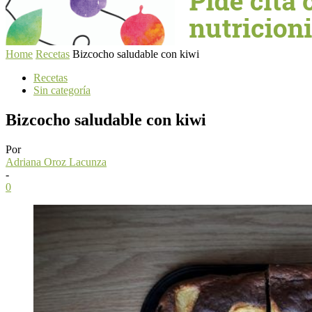
Home
Recetas
Bizcocho saludable con kiwi
Recetas
Sin categoría
Bizcocho saludable con kiwi
Por
Adriana Oroz Lacunza
-
0