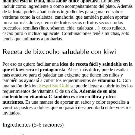
madura está la fruta, más sabor dulce aportará.
Lo podéis
incluir como ingrediente o como acompañamiento del plato. Además
de la fruta, podéis añadir otros ingredientes para ganar en sabor:
verduras como la
calabaza, zanahoria
, que también pueden aportar
un sabor más dulce, crema de frutos secos o frutos secos crudos
troceados, semillas (lino, sésamo, chía, calabaza…)
,
coco rallado,
cacao puro o incluso aguacate. Combinaciones tenéis muchas, solo
tenéis que animaros a probarlas.
Receta de bizcocho saludable con kiwi
Por eso os quiero facilitar una
idea de receta fácil y saludable en la
que el kiwi será el protagonista
. Al ser más dulce, puede resultar
más atractivo para el paladar tan exigente que tienen los niños y
también os ayudará a cubrir los requerimientos de
vitamina C
. Con
una ración de kiwi
Zespri SunGold
se puede llegar a cubrir todos los
requerimientos de vitamina C de un día.
Además de su alto
contenido en vitamina C también es rico en fibra y otros
nutrientes.
Es una manera de aportar un sabor y color especiales a
vuestros postres o dulces que no pasará desapercibida entre vuestros
invitados.
Ingredientes (5-6 raciones)