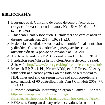
BIBLIOGRAFÍA:
Laurence et al. Consumo de aceite de coco y factores de
riesgo cardiovascular en humanos. Nutr Rev. 2016 abr; 74
(4): 267-280.
American Heart Association. Dietary fats and cardiovascular
disease. Circulation. 2017; 136: e1-e23.
Federación española de sociedades de nutrición, alimentación
y dietética. Consenso sobre las grasas y aceites en la
alimentación de la población española adulta. 2015.
The heart foundation NZ. Coconut oil and the heart. 2014.
Fundación española de la nutrición. Aceite de coco y salud.
Sitio web:
http://www.fen.org.es/blog/aceite-de-coco-y-salud/
Mensink RP, Zock PL, Kester ADM, et al. Effects of dietary
fatty acids and carbohydrates on the ratio of serum total to
HDL colesterol and on serum lipids and apolipoproteins: a
meta-analysis of 60 controlled trials. Am J Clin Nutr 2003; 77:
1146-55
European comisión. Becoming an organic Farmer. Sitio web:
https://ec.europa.eu/info/food-farming-
fisheries/farming/organic-farming/becoming-organic-farmer
EFSA sets European dietary reference values for nutrient