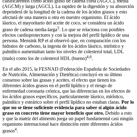
clasificaremos como ácido graso de cadena corta (AGCC), media
(AGCM) y larga (AGCL). La rapidez de la digestión y su absorción
dependerá de la longitud de la cadena de los ácidos grasos y esto
afectará de una manera u otra en nuestro organismo. El ácido
láurico, el mayoritario del aceite de coco, se considera un ácido
5
graso de cadena media-larga
. Lo que se relaciona con posibles
efectos cardioprotectores y con la mejora del perfil lipídico de una
persona. Mensink RP et al observó que, en comparación con los
hidratos de carbono, la ingesta de los ácidos láurico, mirístico y
palmítico aumentaban tanto los niveles de colesterol total, LDL
4,6
(malo) como los de colesterol HDL (bueno)
.
En el año 2015, la FESNAD (Federación Española de Sociedades
de Nutrición, Alimentación y Dietética) concluyó en su último
consenso sobre las grasas y aceites, el efecto que tienen los
diferentes ácidos grasos en el perfil lipídico y el riesgo de
enfermedad coronaria crónica, que las diferencias en los efectos de
los ácidos grasos específicos, particularmente láurico, mirístico,
palmítico y esteárico sobre el perfil lipídico no estaban claras.
Por lo
que no se tiene suficiente evidencia para saber si algún ácido
graso en concreto tiene mayor beneficio que otro.
Debido a esto
y que la matriz del alimento juega un papel fundamental casi ningún
organismo internacional hace distinción entre diferentes ácidos
4
grasos
.