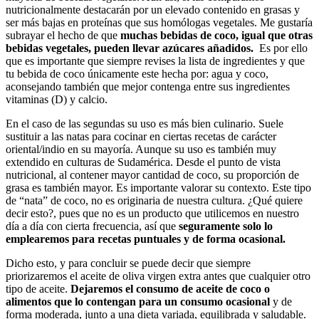
nutricionalmente destacarán por un elevado contenido en grasas y
ser más bajas en proteínas que sus homólogas vegetales. Me gustaría
subrayar el hecho de que
muchas bebidas de coco, igual que otras
bebidas vegetales, pueden llevar azúcares añadidos.
Es por ello
que es importante que siempre revises la lista de ingredientes y que
tu bebida de coco únicamente este hecha por: agua y coco,
aconsejando también que mejor contenga entre sus ingredientes
vitaminas (D) y calcio.
En el caso de las segundas su uso es más bien culinario. Suele
sustituir a las natas para cocinar en ciertas recetas de carácter
oriental/indio en su mayoría. Aunque su uso es también muy
extendido en culturas de Sudamérica. Desde el punto de vista
nutricional, al contener mayor cantidad de coco, su proporción de
grasa es también mayor. Es importante valorar su contexto. Este tipo
de “nata” de coco, no es originaria de nuestra cultura. ¿Qué quiere
decir esto?, pues que no es un producto que utilicemos en nuestro
día a día con cierta frecuencia, así que
seguramente solo lo
emplearemos para recetas puntuales y de forma ocasional.
Dicho esto, y para concluir se puede decir que siempre
priorizaremos el aceite de oliva virgen extra antes que cualquier otro
tipo de aceite.
Dejaremos el consumo de aceite de coco o
alimentos que lo contengan para un consumo ocasional
y de
forma moderada, junto a una dieta variada, equilibrada y saludable.