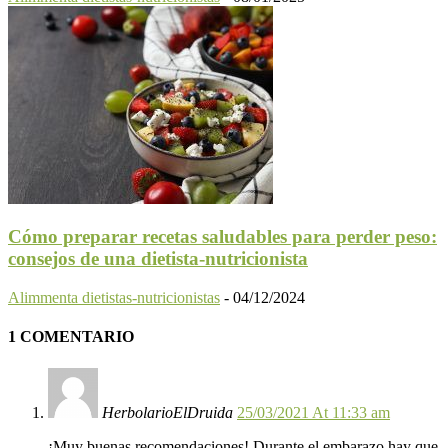
Cómo preparar recetas saludables para perder peso:
consejos de una dietista-nutricionista
Alimmenta dietistas-nutricionistas
-
04/12/2024
1 COMENTARIO
HerbolarioElDruida
25/03/2021 At 11:33 am
¡Muy buenas recomendaciones! Durante el embarazo hay que