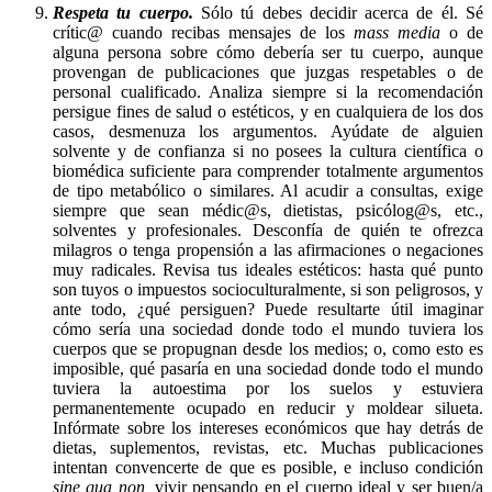
Respeta tu cuerpo.
Sólo tú debes decidir acerca de él. Sé
crític@ cuando recibas mensajes de los
mass media
o de
alguna persona sobre cómo debería ser tu cuerpo, aunque
provengan de publicaciones que juzgas respetables o de
personal cualificado. Analiza siempre si la recomendación
persigue fines de salud o estéticos, y en cualquiera de los dos
casos, desmenuza los argumentos. Ayúdate de alguien
solvente y de confianza si no posees la cultura científica o
biomédica suficiente para comprender totalmente argumentos
de tipo metabólico o similares. Al acudir a consultas, exige
siempre que sean médic@s, dietistas, psicólog@s, etc.,
solventes y profesionales. Desconfía de quién te ofrezca
milagros o tenga propensión a las afirmaciones o negaciones
muy radicales. Revisa tus ideales estéticos: hasta qué punto
son tuyos o impuestos socioculturalmente, si son peligrosos, y
ante todo, ¿qué persiguen? Puede resultarte útil imaginar
cómo sería una sociedad donde todo el mundo tuviera los
cuerpos que se propugnan desde los medios; o, como esto es
imposible, qué pasaría en una sociedad donde todo el mundo
tuviera la autoestima por los suelos y estuviera
permanentemente ocupado en reducir y moldear silueta.
Infórmate sobre los intereses económicos que hay detrás de
dietas, suplementos, revistas, etc. Muchas publicaciones
intentan convencerte de que es posible, e incluso condición
sine qua non,
vivir pensando en el cuerpo ideal y ser buen/a