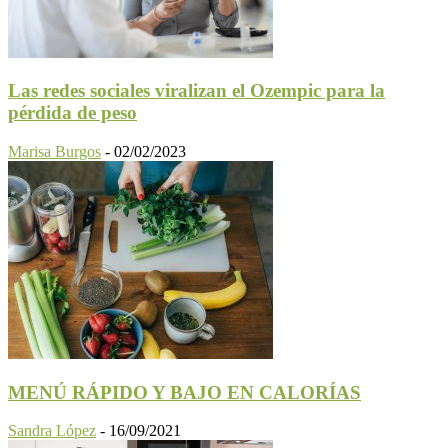
Las redes sociales viralizan el Ozempic para la
pérdida de peso
Marisa Burgos
-
02/02/2023
MENÚ RÁPIDO Y BAJO EN CALORÍAS
Sandra López
-
16/09/2021