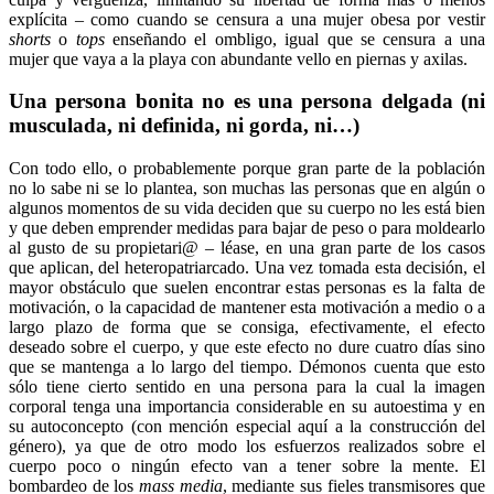
explícita – como cuando se censura a una mujer obesa por vestir
shorts
o
tops
enseñando el ombligo, igual que se censura a una
mujer que vaya a la playa con abundante vello en piernas y axilas.
Una persona bonita no es una persona delgada (ni
musculada, ni definida, ni gorda, ni…)
Con todo ello, o probablemente porque gran parte de la población
no lo sabe ni se lo plantea, son muchas las personas que en algún o
algunos momentos de su vida deciden que su cuerpo no les está bien
y que deben emprender medidas para bajar de peso o para moldearlo
al gusto de su propietari@ – léase, en una gran parte de los casos
que aplican, del heteropatriarcado. Una vez tomada esta decisión, el
mayor obstáculo que suelen encontrar estas personas es la falta de
motivación, o la capacidad de mantener esta motivación a medio o a
largo plazo de forma que se consiga, efectivamente, el efecto
deseado sobre el cuerpo, y que este efecto no dure cuatro días sino
que se mantenga a lo largo del tiempo. Démonos cuenta que esto
sólo tiene cierto sentido en una persona para la cual la imagen
corporal tenga una importancia considerable en su autoestima y en
su autoconcepto (con mención especial aquí a la construcción del
género), ya que de otro modo los esfuerzos realizados sobre el
cuerpo poco o ningún efecto van a tener sobre la mente. El
bombardeo de los
mass media
, mediante sus fieles transmisores que