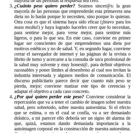
mayoría de las personas la respuesta sea cero.
¿Cuánto peso quiero perder?
Seamos sincer@s: la gran
mayoría de las personas que emprenderán esta primavera una
dieta no lo harán porque lo necesiten, sino porque lo quieran.
Otra cosa es que el sistema haya sido eficaz (¡bravo para los
mass media
!) y haya logrado hacerles creer que lo necesitan,
para sentirse mejor, para verse mejor, para sentirse más
ligeros, o para lo que sea. En este caso, conviene en primer
lugar ser conscientes de que emprendemos una dieta por
motivos estéticos y no de salud. Y, en segundo lugar, conviene
cerrar el navegador de internet y las páginas de la revista o
librito de turno y acercarse a la consulta de un/a profesional de
la salud muy solvente y muy honest@, para definir objetivos
razonables y poner límites al desenfreno al cual nos invitan la
industria interesada y algunos medios de comunicación. El
discurso publicitario parece decir que cuanto más peso se
pierda, mejor; conviene matizar este tipo de creencias y
adaptar el objetivo a cada caso concreto.
¿Por qué quiero perder este peso?
Conviene considerar la
repercusión que va a tener el cambio de imagen sobre nuestra
salud, pero sobretodo, sobre nuestra autoestima. Si el efecto
que se estima, o en el cual se confía, va a ser demasiado
drástico, a mi parecer ello debería ser un signo de alarma de
que, quizá, estamos dando demasiada importancia a la
autoimagen corporal en la construcción de nuestra autoestima.