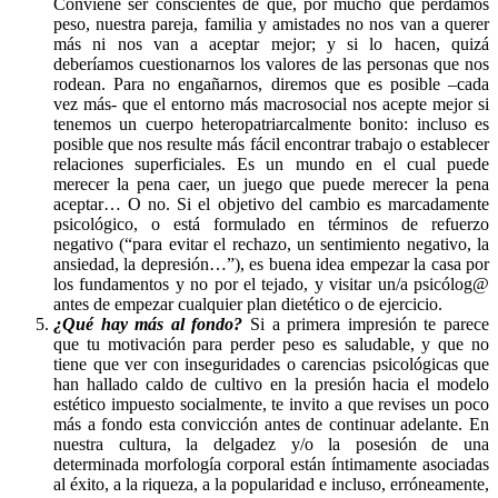
Conviene ser conscientes de que, por mucho que perdamos
peso, nuestra pareja, familia y amistades no nos van a querer
más ni nos van a aceptar mejor; y si lo hacen, quizá
deberíamos cuestionarnos los valores de las personas que nos
rodean. Para no engañarnos, diremos que es posible –cada
vez más- que el entorno más macrosocial nos acepte mejor si
tenemos un cuerpo heteropatriarcalmente bonito: incluso es
posible que nos resulte más fácil encontrar trabajo o establecer
relaciones superficiales. Es un mundo en el cual puede
merecer la pena caer, un juego que puede merecer la pena
aceptar… O no. Si el objetivo del cambio es marcadamente
psicológico, o está formulado en términos de refuerzo
negativo (“para evitar el rechazo, un sentimiento negativo, la
ansiedad, la depresión…”), es buena idea empezar la casa por
los fundamentos y no por el tejado, y visitar un/a psicólog@
antes de empezar cualquier plan dietético o de ejercicio.
¿Qué hay más al fondo?
Si a primera impresión te parece
que tu motivación para perder peso es saludable, y que no
tiene que ver con inseguridades o carencias psicológicas que
han hallado caldo de cultivo en la presión hacia el modelo
estético impuesto socialmente, te invito a que revises un poco
más a fondo esta convicción antes de continuar adelante. En
nuestra cultura, la delgadez y/o la posesión de una
determinada morfología corporal están íntimamente asociadas
al éxito, a la riqueza, a la popularidad e incluso, erróneamente,