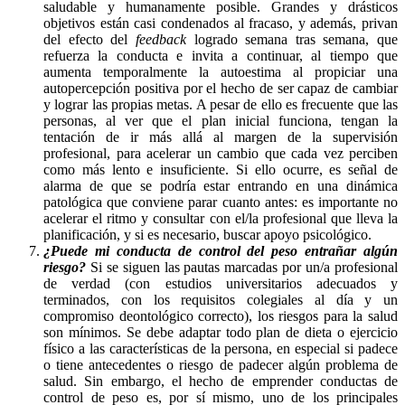
saludable y humanamente posible. Grandes y drásticos
objetivos están casi condenados al fracaso, y además, privan
del efecto del
feedback
logrado semana tras semana, que
refuerza la conducta e invita a continuar, al tiempo que
aumenta temporalmente la autoestima al propiciar una
autopercepción positiva por el hecho de ser capaz de cambiar
y lograr las propias metas. A pesar de ello es frecuente que las
personas, al ver que el plan inicial funciona, tengan la
tentación de ir más allá al margen de la supervisión
profesional, para acelerar un cambio que cada vez perciben
como más lento e insuficiente. Si ello ocurre, es señal de
alarma de que se podría estar entrando en una dinámica
patológica que conviene parar cuanto antes: es importante no
acelerar el ritmo y consultar con el/la profesional que lleva la
planificación, y si es necesario, buscar apoyo psicológico.
¿Puede mi conducta de control del peso entrañar algún
riesgo?
Si se siguen las pautas marcadas por un/a profesional
de verdad (con estudios universitarios adecuados y
terminados, con los requisitos colegiales al día y un
compromiso deontológico correcto), los riesgos para la salud
son mínimos. Se debe adaptar todo plan de dieta o ejercicio
físico a las características de la persona, en especial si padece
o tiene antecedentes o riesgo de padecer algún problema de
salud. Sin embargo, el hecho de emprender conductas de
control de peso es, por sí mismo, uno de los principales