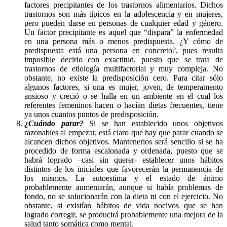
factores precipitantes de los trastornos alimentarios. Dichos
trastornos son más típicos en la adolescencia y en mujeres,
pero pueden darse en personas de cualquier edad y género.
Un factor precipitante es aquel que “dispara” la enfermedad
en una persona más o menos predispuesta. ¿Y cómo de
predispuesta está una persona en concreto?, pues resulta
imposible decirlo con exactitud, puesto que se trata de
trastornos de etiología multifactorial y muy compleja. No
obstante, no existe la predisposición cero. Para citar sólo
algunos factores, si una es mujer, joven, de temperamento
ansioso y creció o se halla en un ambiente en el cual los
referentes femeninos hacen o hacían dietas frecuentes, tiene
ya unos cuantos puntos de predisposición.
¿Cuándo parar?
Si se han establecido unos objetivos
razonables al empezar, está claro que hay que parar cuando se
alcancen dichos objetivos. Mantenerlos será sencillo si se ha
procedido de forma escalonada y ordenada, puesto que se
habrá logrado –casi sin querer- establecer unos hábitos
distintos de los iniciales que favorecerán la permanencia de
los mismos. La autoestima y el estado de ánimo
probablemente aumentarán, aunque si había problemas de
fondo, no se solucionarán con la dieta ni con el ejercicio. No
obstante, si existían hábitos de vida nocivos que se han
logrado corregir, se producirá probablemente una mejora de la
salud tanto somática como mental.