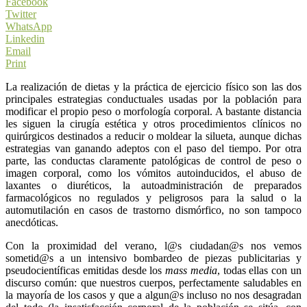
Facebook
Twitter
WhatsApp
Linkedin
Email
Print
La realización de dietas y la práctica de ejercicio físico son las dos
principales estrategias conductuales usadas por la población para
modificar el propio peso o morfología corporal. A bastante distancia
les siguen la cirugía estética y otros procedimientos clínicos no
quirúrgicos destinados a reducir o moldear la silueta, aunque dichas
estrategias van ganando adeptos con el paso del tiempo. Por otra
parte, las conductas claramente patológicas de control de peso o
imagen corporal, como los vómitos autoinducidos, el abuso de
laxantes o diuréticos, la autoadministración de preparados
farmacológicos no regulados y peligrosos para la salud o la
automutilación en casos de trastorno dismórfico, no son tampoco
anecdóticas.
Con la proximidad del verano, l@s ciudadan@s nos vemos
sometid@s a un intensivo bombardeo de piezas publicitarias y
pseudocientíficas emitidas desde los
mass media
, todas ellas con un
discurso común: que nuestros cuerpos, perfectamente saludables en
la mayoría de los casos y que a algun@s incluso no nos desagradan