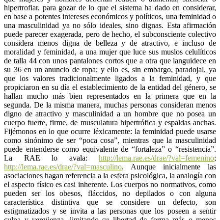
hipertrofiar, para gozar de lo que el sistema ha dado en considerar,
en base a potentes intereses económicos y políticos, una feminidad o
una masculinidad ya no sólo ideales, sino dignas. Esta afirmación
puede parecer exagerada, pero de hecho, el subconsciente colectivo
considera menos digna de belleza y de atractivo, e incluso de
moralidad y feminidad, a una mujer que luce sus muslos celulíticos
de talla 44 con unos pantalones cortos que a otra que languidece en
su 36 en un anuncio de ropa; y ello es, sin embargo, paradojal, ya
que los valores tradicionalmente ligados a la feminidad, y que
propiciaron en su día el establecimiento de la entidad del género, se
hallan mucho más bien representados en la primera que en la
segunda. De la misma manera, muchas personas consideran menos
digno de atractivo y masculinidad a un hombre que no posea un
cuerpo fuerte, firme, de musculatura hipertrófica y espaldas anchas.
Fijémonos en lo que ocurre léxicamente: la feminidad puede usarse
como sinónimo de ser “poca cosa”, mientras que la masculinidad
puede entenderse como equivalente de “fortaleza” o “resistencia”.
La RAE lo avala:
http://lema.rae.es/drae/?val=femenino
;
http://lema.rae.es/drae/?val=masculino
. Aunque inicialmente las
asociaciones hagan referencia a la esfera psicológica, la analogía con
el aspecto físico es casi inherente. Los cuerpos no normativos, como
pueden ser los obesos, fláccidos, no depilados o con alguna
característica distintiva que se considere un defecto, son
estigmatizados y se invita a las personas que los poseen a sentir
culpa y vergüenza, limitando su libertad de forma más o menos