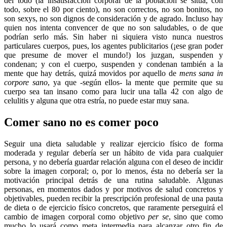
del todo (la insatisfacción corporal de la población se sitúa, con
todo, sobre el 80 por ciento), no son correctos, no son bonitos, no
son sexys, no son dignos de consideración y de agrado. Incluso hay
quien nos intenta convencer de que no son saludables, o de que
podrían serlo más. Sin haber ni siquiera visto nunca nuestros
particulares cuerpos, pues, los agentes publicitarios (¡ese gran poder
que presume de mover el mundo!) los juzgan, suspenden y
condenan; y con el cuerpo, suspenden y condenan también a la
mente que hay detrás, quizá movidos por aquello de
mens sana in
corpore sano
, ya que -según ellos- la mente que permite que su
cuerpo sea tan insano como para lucir una talla 42 con algo de
celulitis y alguna que otra estría, no puede estar muy sana.
Comer sano no es comer poco
Seguir una dieta saludable y realizar ejercicio físico de forma
moderada y regular debería ser un hábito de vida para cualquier
persona, y no debería guardar relación alguna con el deseo de incidir
sobre la imagen corporal; o, por lo menos, ésta no debería ser la
motivación principal detrás de una rutina saludable. Algunas
personas, en momentos dados y por motivos de salud concretos y
objetivables, pueden recibir la prescripción profesional de una pauta
de dieta o de ejercicio físico concretos, que raramente perseguirá el
cambio de imagen corporal como objetivo
per se
, sino que como
mucho lo usará como meta intermedia para alcanzar otro fin de