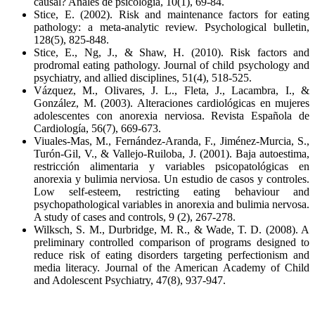
causal? Anales de psicología, 10(1), 69-84.
Stice, E. (2002). Risk and maintenance factors for eating
pathology: a meta-analytic review. Psychological bulletin,
128(5), 825-848.
Stice, E., Ng, J., & Shaw, H. (2010). Risk factors and
prodromal eating pathology. Journal of child psychology and
psychiatry, and allied disciplines, 51(4), 518-525.
Vázquez, M., Olivares, J. L., Fleta, J., Lacambra, I., &
González, M. (2003). Alteraciones cardiológicas en mujeres
adolescentes con anorexia nerviosa. Revista Española de
Cardiología, 56(7), 669-673.
Viuales-Mas, M., Fernández-Aranda, F., Jiménez-Murcia, S.,
Turón-Gil, V., & Vallejo-Ruiloba, J. (2001). Baja autoestima,
restricción alimentaria y variables psicopatológicas en
anorexia y bulimia nerviosa. Un estudio de casos y controles.
Low self-esteem, restricting eating behaviour and
psychopathological variables in anorexia and bulimia nervosa.
A study of cases and controls, 9 (2), 267-278.
Wilksch, S. M., Durbridge, M. R., & Wade, T. D. (2008). A
preliminary controlled comparison of programs designed to
reduce risk of eating disorders targeting perfectionism and
media literacy. Journal of the American Academy of Child
and Adolescent Psychiatry, 47(8), 937-947.