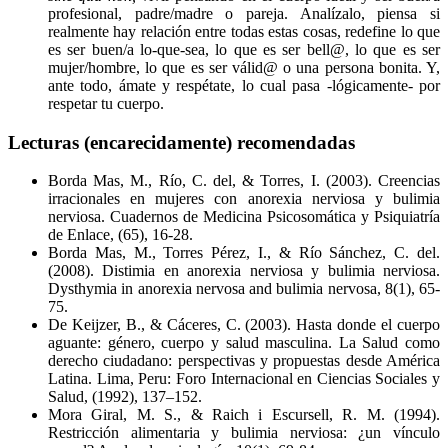
profesional, padre/madre o pareja. Analízalo, piensa si
realmente hay relación entre todas estas cosas, redefine lo que
es ser buen/a lo-que-sea, lo que es ser bell@, lo que es ser
mujer/hombre, lo que es ser válid@ o una persona bonita. Y,
ante todo, ámate y respétate, lo cual pasa -lógicamente- por
respetar tu cuerpo.
Lecturas (encarecidamente) recomendadas
Borda Mas, M., Río, C. del, & Torres, I. (2003). Creencias
irracionales en mujeres con anorexia nerviosa y bulimia
nerviosa. Cuadernos de Medicina Psicosomática y Psiquiatría
de Enlace, (65), 16-28.
Borda Mas, M., Torres Pérez, I., & Río Sánchez, C. del.
(2008). Distimia en anorexia nerviosa y bulimia nerviosa.
Dysthymia in anorexia nervosa and bulimia nervosa, 8(1), 65-
75.
De Keijzer, B., & Cáceres, C. (2003). Hasta donde el cuerpo
aguante: género, cuerpo y salud masculina. La Salud como
derecho ciudadano: perspectivas y propuestas desde América
Latina. Lima, Peru: Foro Internacional en Ciencias Sociales y
Salud, (1992), 137–152.
Mora Giral, M. S., & Raich i Escursell, R. M. (1994).
Restricción alimentaria y bulimia nerviosa: ¿un vínculo