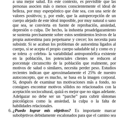
a una mejor salud. En este contexto, es previsible que las
personas asocien más o menos conscientemente el ideal de
belleza, por muy esperpéntico que éste sea, con una serie de
valores positivos; y, por ende, que la autopercepción de un
cuerpo alejado de este ideal imposible, por muy natural o sano
que sea, se convierta en fuente de reprobación, ansiedad,
depresión o culpa. De hecho, la industria proadelgazamiento
se sustenta precisamente sobre estos sentimientos lesivos de la
propia autoestima para perpetuarse y crecer; los necesita para
subsistir. Si se acaban los problemas de autoestima ligados al
cuerpo, si se acepta el propio cuerpo saludable tal y como es y
se tolera -y celebra- la variabilidad antropomórfica existente
en la población, los potenciales clientes se reducen al
porcentaje circunscrito de la población que realmente, por
motivos de salud o similares, necesita perder peso. Estudios
recientes indican que aproximadamente el 25% de nuestro
autoconcepto, que es mucho, se basa en la imagen corporal.
Si, después de examinar tus motivaciones más a fondo, no
consigues encontrar motivos sólidos no relacionados con la
aceptación sociocultural, quizá es mejor que no sigas adelante.
Adelgazar no debe ser un “parche” para cubrir síntomas
psicológicos como la ansiedad, la culpa o la falta de
habilidades relacionales.
¿Puedo lograr mis objetivos?
Es importante marcar
subobjetivos debidamente escalonados para que el camino sea