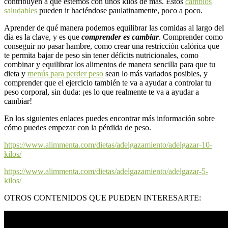
contribuyen a que estemos con unos kilos de más. Estos
cambios
saludables
pueden ir haciéndose paulatinamente, poco a poco.
Aprender de qué manera podemos equilibrar las comidas al largo del
día es la clave, y es que
comprender es cambiar
. Comprender como
conseguir no pasar hambre, como crear una restricción calórica que
te permita bajar de peso sin tener déficits nutricionales, como
combinar y equilibrar los alimentos de manera sencilla para que tu
dieta y
menús para perder peso
sean lo más variados posibles, y
comprender que el ejercicio también te va a ayudar a controlar tu
peso corporal, sin duda: ¡es lo que realmente te va a ayudar a
cambiar!
En los siguientes enlaces puedes encontrar más información sobre
cómo puedes empezar con la pérdida de peso.
https://www.alimmenta.com/dietas/adelgazamiento/adelgazar-10-
kilos/
https://www.alimmenta.com/dietas/adelgazamiento/adelgazar-5-
kilos/
OTROS CONTENIDOS QUE PUEDEN INTERESARTE: