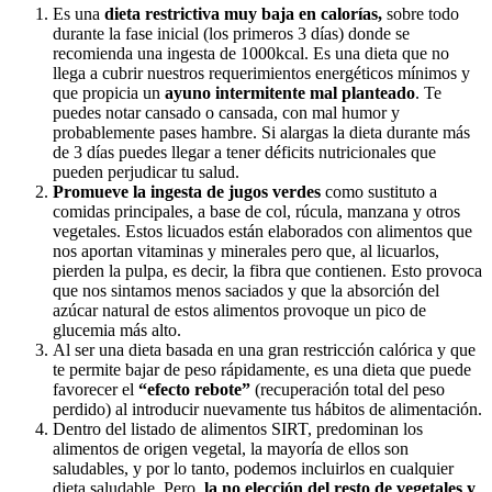
Es una
dieta restrictiva muy baja en calorías,
sobre todo
durante la fase inicial (los primeros 3 días) donde se
recomienda una ingesta de 1000kcal. Es una dieta que no
llega a cubrir nuestros requerimientos energéticos mínimos y
que propicia un
ayuno intermitente mal planteado
. Te
puedes notar cansado o cansada, con mal humor y
probablemente pases hambre. Si alargas la dieta durante más
de 3 días puedes llegar a tener déficits nutricionales que
pueden perjudicar tu salud.
Promueve la ingesta de jugos
verdes
como sustituto a
comidas principales, a base de col, rúcula, manzana y otros
vegetales. Estos licuados están elaborados con alimentos que
nos aportan vitaminas y minerales pero que, al licuarlos,
pierden la pulpa, es decir, la fibra que contienen. Esto provoca
que nos sintamos menos saciados y que la absorción del
azúcar natural de estos alimentos provoque un pico de
glucemia más alto.
Al ser una dieta basada en una gran restricción calórica y que
te permite bajar de peso rápidamente, es una dieta que puede
favorecer el
“efecto rebote”
(recuperación total del peso
perdido) al introducir nuevamente tus hábitos de alimentación.
Dentro del listado de alimentos SIRT, predominan los
alimentos de origen vegetal, la mayoría de ellos son
saludables, y por lo tanto, podemos incluirlos en cualquier
dieta saludable. Pero,
la no elección del resto de vegetales y