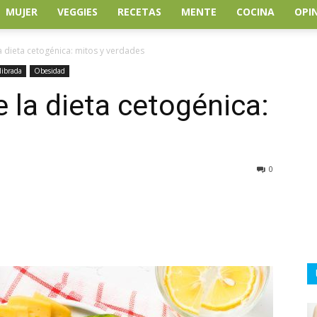
MUJER
VEGGIES
RECETAS
MENTE
COCINA
OPI
a dieta cetogénica: mitos y verdades
librada
Obesidad
 la dieta cetogénica:
s
0
atsApp
Linkedin
Email
Impresión