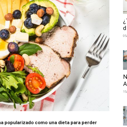
¿
d
05
N
A
15
ha popularizado como una dieta para perder