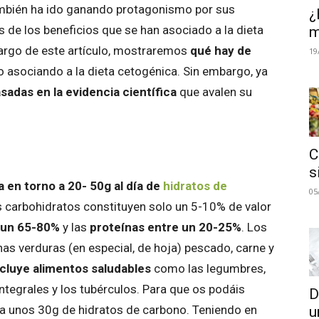
también ha ido ganando protagonismo por sus
¿
de los beneficios que se han asociado a la dieta
m
 largo de este artículo, mostraremos
qué hay de
19
do asociando a la dieta cetogénica. Sin embargo, ya
sadas en la evidencia científica
que avalen su
C
s
a en torno a 20- 50g al día de
hidratos de
05
s carbohidratos constituyen solo un 5-10% de valor
 un 65-80%
y las
proteínas entre un 20-25%
. Los
as verduras (en especial, de hoja) pescado, carne y
cluye alimentos saludables
como las legumbres,
 integrales y los tubérculos. Para que os podáis
D
ta unos 30g de hidratos de carbono. Teniendo en
u