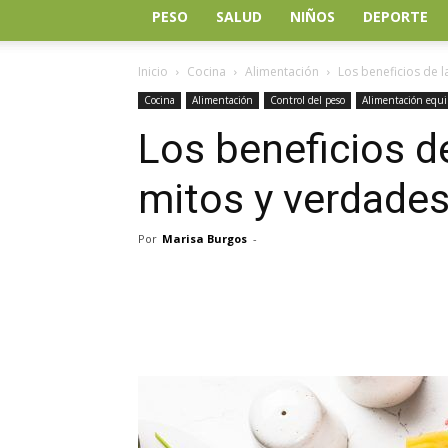
PESO
SALUD
NIÑOS
DEPORTE
Inicio
Cocina
Alimentación
Los beneficios de l
Cocina
Alimentación
Control del peso
Alimentación equi
Los beneficios de
mitos y verdade
Por
Marisa Burgos
-
Facebook
Twitter
Wh