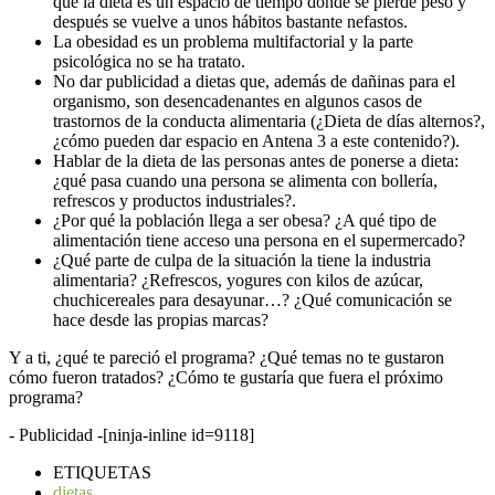
que la dieta es un espacio de tiempo donde se pierde peso y
después se vuelve a unos hábitos bastante nefastos.
La obesidad es un problema multifactorial y la parte
psicológica no se ha tratato.
No dar publicidad a dietas que, además de dañinas para el
organismo, son desencadenantes en algunos casos de
trastornos de la conducta alimentaria (¿Dieta de días alternos?,
¿cómo pueden dar espacio en Antena 3 a este contenido?).
Hablar de la dieta de las personas antes de ponerse a dieta:
¿qué pasa cuando una persona se alimenta con bollería,
refrescos y productos industriales?.
¿Por qué la población llega a ser obesa? ¿A qué tipo de
alimentación tiene acceso una persona en el supermercado?
¿Qué parte de culpa de la situación la tiene la industria
alimentaria? ¿Refrescos, yogures con kilos de azúcar,
chuchicereales para desayunar…? ¿Qué comunicación se
hace desde las propias marcas?
Y a ti, ¿qué te pareció el programa? ¿Qué temas no te gustaron
cómo fueron tratados? ¿Cómo te gustaría que fuera el próximo
programa?
- Publicidad -
[ninja-inline id=9118]
ETIQUETAS
dietas