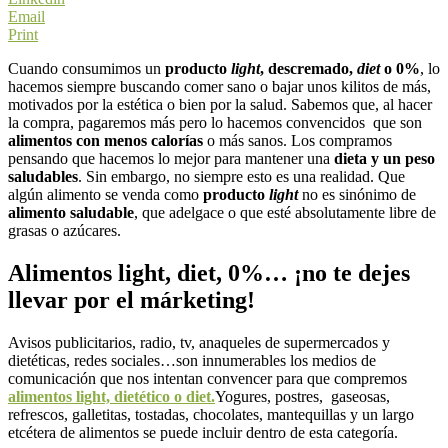
Email
Print
Cuando consumimos un
producto
light
, descremado,
diet
o 0%
, lo
hacemos siempre buscando comer sano o bajar unos kilitos de más,
motivados por la estética o bien por la salud. Sabemos que, al hacer
la compra, pagaremos más pero lo hacemos convencidos que son
alimentos con menos calorías
o más sanos. Los compramos
pensando que hacemos lo mejor para mantener una
dieta y un peso
saludables
. Sin embargo, no siempre esto es una realidad. Que
algún alimento se venda como
producto
light
no es sinónimo de
alimento saludable
, que adelgace o que esté absolutamente libre de
grasas o azúcares.
Alimentos light, diet, 0%… ¡no te dejes
llevar por el márketing!
Avisos publicitarios, radio, tv, anaqueles de supermercados y
dietéticas, redes sociales…son innumerables los medios de
comunicación que nos intentan convencer para que compremos
alimentos light, dietético o diet.
Yogures, postres, gaseosas,
refrescos, galletitas, tostadas, chocolates, mantequillas y un largo
etcétera de alimentos se puede incluir dentro de esta categoría.