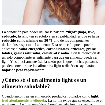
La condición para poder utilizar la palabra
“light” (bajo, leve,
reducido, liviano)
en su rótulo y en su publicidad, es que se haya
reducido como mínimo un 30 %
uno de los componentes
declarados respecto del alimento. Esta reducción puede puede
aplicarse al
valor energético, carbohidratos, azúcares, grasas
totales, grasas saturadas, colesterol y sodio
. Con la reducción de
un solo componente es suficiente para que un alimento pueda ser
light. Y es precisamente ésta la razón por la que muchas personas
pueden concluir que los
alimentos light o dietéticos
ayudarán a
bajar de peso rápidamente
.
¿Cómo sé si un alimento light es un
alimento saludable?
Cuando encontréis en el mercado productos rotulados como
light,
leed atentamente la etiqueta
. La norma exige que se especifique el
nutriente o el valor energético al que hace alusión, ya sean las