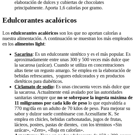
elaboración de dulces y cubiertas de chocolates
principalmente. Aporta 1,6 calorías por gramo.
Edulcorantes acalóricos
Los
edulcorantes acalóricos
son los que no aportan calorías a
nuestra alimentación. A continuación se muestran los más empleados
en los
alimentos light
:
Sacarina
: Es un edulcorante sintético y es el más popular. Es
aproximadamente entre unas 300 y 500 veces más dulce que
la sacarosa (azúcar). Cuando se utiliza en concentraciones
altas tiene un regusto amargo. Se emplea en la elaboración de
bebidas refrescantes, yogures edulcorados y en productos
dietéticos para diabéticos.
Ciclamato de sodio
:
Es unas cincuenta veces más dulce que
la sacarosa. Actualmente está avalado por las autoridades
sanitarias siempre que
no se sobrepase la ingesta máxima de
11 miligramos por cada kilo de peso
lo que equivaldría a
770 mg/día en un adulto de 70 kilos de peso. Para mejorar su
sabor y dulzor suele combinarse con Acesulfame K. Se
emplea en chicles, bebidas carbonatadas, jugos de frutas,
lácteos, postres, pastas de dientes, con los términos «Sin
azúcar», «Zero», «Baja en calorías».