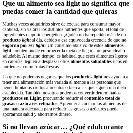
Que un alimento sea light no significa que
puedas comer la cantidad que quieras
Muchas veces adquirirlos sirve de excusa para consumir mayor
cantidad, sin valorar los distintos nutrientes que aporta, el total de
ingredientes o aporte energético. ¿Quién no ha repetido más de un
producto
light
al día, debido a esa equivocada creencia de que
no
engorda por ser
light
? Un consumo abusivo de estos
alimentos
light
también puede entorpecer la meta de llegar a un peso ideal o
saludable. Al mismo tiempo, es habitual que estos alimentos ligeros
en calorías lleguen a desplazar otros
alimentos saludables
ricos en
nutrientes, como frutas frescas.
Lo que no podemos negar es que los
productos light
nos ayudan a
tener una alimentación más variada al menos a las personas que
tienen limitados ciertos alimentos o bien a las que siguen una dieta
establecida. También nosotros podemos convertir determinados
productos en Light
, procurando reducir el c
ontenido total de
grasas o azúcares refinados
. Aprender a cocinar los alimentos de
una manera adecuada para reducir las grasas o azúcares puede
aportarnos salud y ahorrarnos dinero.
Si no llevan azúcar… ¿Qué edulcorante