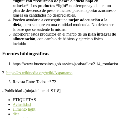
“light” con “reducción de peso” o “dieta baja en
calorías”
. Los pro
ductos “light”
no siempre ayudan en un
plan de descenso de peso, e incluso pueden aportar azúcares o
grasas en cantidades no despreciables.
Pueden ayudarte a conseguir una
mejor adecuación a la
dieta
, pero siempre en una cantidad moderada. No deben ser
la base que se sustente la misma.
incorporar estos productos en el marco de un
plan integral de
alimentación
, con cambio de hábitos y ejercicio físico
incluido
Fuentes bibliográficas
https://www.buenosaires.gob.ar/sites/gcaba/files/2.14_rotulaci
2.
https://es.wikipedia.org/wiki/Aspartamo
Revista Entre Todos nº 72
- Publicidad -
[ninja-inline id=9118]
ETIQUETAS
Actualidad
alimento light
diet