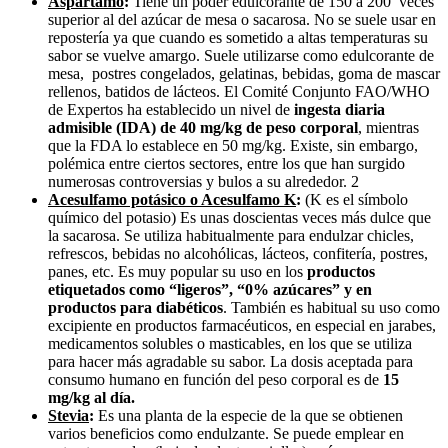
Aspartamo
:
Tiene un poder edulcorante de 150 a 200 veces
superior al del azúcar de mesa o sacarosa. No se suele usar en
repostería ya que cuando es sometido a altas temperaturas su
sabor se vuelve amargo. Suele utilizarse como edulcorante de
mesa, postres congelados, gelatinas, bebidas, goma de mascar
rellenos, batidos de lácteos. El Comité Conjunto FAO/WHO
de Expertos ha establecido un nivel de
ingesta diaria
admisible (IDA) de 40 mg/kg de peso corporal
, mientras
que la FDA lo establece en 50 mg/kg. Existe, sin embargo,
polémica entre ciertos sectores, entre los que han surgido
numerosas controversias y bulos a su alrededor. 2
Acesulfamo potásico o Acesulfamo K
:
(K es el símbolo
químico del potasio) Es unas doscientas veces más dulce que
la sacarosa. Se utiliza habitualmente para endulzar chicles,
refrescos, bebidas no alcohólicas, lácteos, confitería, postres,
panes, etc. Es muy popular su uso en los
productos
etiquetados como “ligeros”, “0% azúcares” y en
productos para diabéticos
. También es habitual su uso como
excipiente en productos farmacéuticos, en especial en jarabes,
medicamentos solubles o masticables, en los que se utiliza
para hacer más agradable su sabor. La dosis aceptada para
consumo humano en función del peso corporal es de
15
mg/kg al día.
Stevia
:
Es una planta de la especie de la que se obtienen
varios beneficios como endulzante. Se puede emplear en