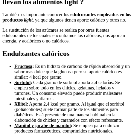
llevan los alimentos light ?
También es importante conocer los
edulcorantes empleados en los
productos
light
, ya que algunos tienen aporte calórico y otros no.
La sustitución de los azúcares se realiza por otras fuentes
edulcorantes de los cuales encontramos los calóricos, nos aportan
energía, y acalóricos o no calóricos.
Endulzantes calóricos
Fructosa
:
Es un hidrato de carbono de rápida absorción y un
sabor mas dulce que la glucosa pero su aporte calórico es
similar: 4 kcal por gramo.
Sorbitol
:
Cada gramo de sorbitol aporta 2,4 calorías. Se
emplea sobre todo en los chicles, gelatinas, helados y
turrones. Un consumo elevado puede producir malestares
intestinales y diarrea.
Xilitol
:
Aporta 2,4 kcal por gramo. Al igual que el sorbitol
(polialcoholes) suele formar parte de los alimentos para
diabéticos. Está presente de una manera habitual en la
elaboración de chicles y caramelos con efecto refrescante.
Manitol y jarabe de manitol
:
Se emplea para endulzar
productos farmacéuticos, comprimidos nutricionales,