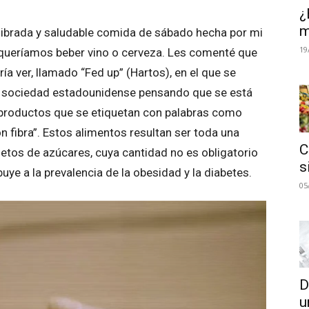
¿
m
ibrada y saludable comida de sábado hecha por mi
19
 queríamos beber vino o cerveza. Les comenté que
a ver, llamado “Fed up” (Hartos), en el que se
la sociedad estadounidense pensando que se está
productos que se etiquetan con palabras como
“con fibra”. Estos alimentos resultan ser toda una
C
letos de azúcares, cuya cantidad no es obligatorio
s
uye a la prevalencia de la obesidad y la diabetes.
05
D
u