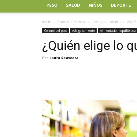
PESO
SALUD
NIÑOS
DEPORTE
Inicio
Control del peso
Adelgazamiento
¿Quié
Control del peso
Adelgazamiento
Alimentación equilibrada
¿Quién elige lo
Por
Laura Saavedra
-
Facebook
Twitter
Wh