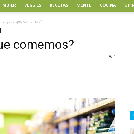
MUJER
VEGGIES
RECETAS
MENTE
COCINA
OPI
n elige lo que comemos?
 que comemos?
1
atsApp
Linkedin
Email
Impresión