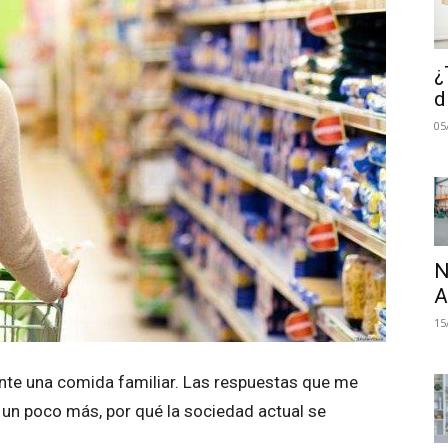
¿
d
05
N
A
15
ante una comida familiar. Las respuestas que me
 un poco más, por qué la sociedad actual se