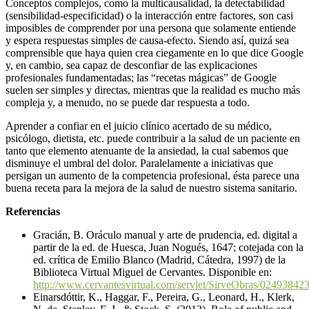
Conceptos complejos, como la multicausalidad, la detectabilidad
(sensibilidad-especificidad) o la interacción entre factores, son casi
imposibles de comprender por una persona que solamente entiende
y espera respuestas simples de causa-efecto. Siendo así, quizá sea
comprensible que haya quien crea ciegamente en lo que dice Google
y, en cambio, sea capaz de desconfiar de las explicaciones
profesionales fundamentadas; las “recetas mágicas” de Google
suelen ser simples y directas, mientras que la realidad es mucho más
compleja y, a menudo, no se puede dar respuesta a todo.
Aprender a confiar en el juicio clínico acertado de su médico,
psicólogo, dietista, etc. puede contribuir a la salud de un paciente en
tanto que elemento atenuante de la ansiedad, la cual sabemos que
disminuye el umbral del dolor. Paralelamente a iniciativas que
persigan un aumento de la competencia profesional, ésta parece una
buena receta para la mejora de la salud de nuestro sistema sanitario.
Referencias
Gracián, B. Oráculo manual y arte de prudencia, ed. digital a
partir de la ed. de Huesca, Juan Nogués, 1647; cotejada con la
ed. crítica de Emilio Blanco (Madrid, Cátedra, 1997) de la
Biblioteca Virtual Miguel de Cervantes. Disponible en:
http://www.cervantesvirtual.com/servlet/SirveObras/02493
Einarsdóttir, K., Haggar, F., Pereira, G., Leonard, H., Klerk,