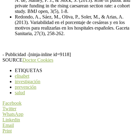
N. de, Stanley, F. J., & Stock, S. (2013). Role of public and
private funding in the rising caesarean section rate: a cohort
study. BMJ open, 3(5), 1-8.
Redondo, A., Sáez, M., Oliva, P., Soler, M., & Arias, A.
(2013). Variabilidad en el porcentaje de cesáreas y en los
motivos para realizarlas en los hospitales españoles. Gaceta
Sanitaria, 27(3), 258-262.
- Publicidad -
[ninja-inline id=9118]
SOURCE
Doctor Cookies
ETIQUETAS
elisabet
investigación
prevención
salud
Facebook
Twitter
WhatsApp
Linkedin
Email
Print