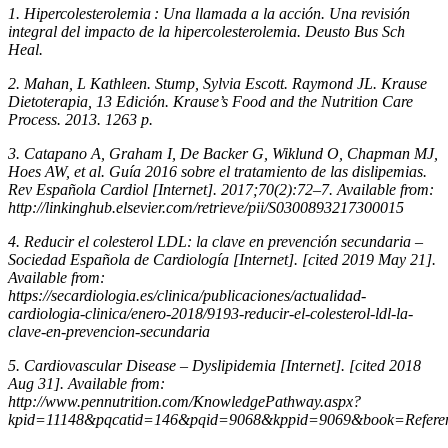
1. Hipercolesterolemia : Una llamada a la acción. Una revisión
integral del impacto de la hipercolesterolemia. Deusto Bus Sch
Heal.
2. Mahan, L Kathleen. Stump, Sylvia Escott. Raymond JL. Krause
Dietoterapia, 13 Edición. Krause’s Food and the Nutrition Care
Process. 2013. 1263 p.
3. Catapano A, Graham I, De Backer G, Wiklund O, Chapman MJ,
Hoes AW, et al. Guía 2016 sobre el tratamiento de las dislipemias.
Rev Española Cardiol [Internet]. 2017;70(2):72–7. Available from:
http://linkinghub.elsevier.com/retrieve/pii/S0300893217300015
4. Reducir el colesterol LDL: la clave en prevención secundaria –
Sociedad Española de Cardiología [Internet]. [cited 2019 May 21].
Available from:
https://secardiologia.es/clinica/publicaciones/actualidad-
cardiologia-clinica/enero-2018/9193-reducir-el-colesterol-ldl-la-
clave-en-prevencion-secundaria
5. Cardiovascular Disease – Dyslipidemia [Internet]. [cited 2018
Aug 31]. Available from:
http://www.pennutrition.com/KnowledgePathway.aspx?
kpid=11148&pqcatid=146&pqid=9068&kppid=9069&book=Refere