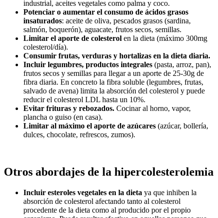
industrial, aceites vegetales como palma y coco.
Potenciar o aumentar el consumo de ácidos grasos
insaturados
: aceite de oliva, pescados grasos (sardina,
salmón, boquerón), aguacate, frutos secos, semillas.
Limitar el aporte de colesterol
en la dieta (máximo 300mg
colesterol/día).
Consumir frutas, verduras y hortalizas en la dieta diaria.
Incluir legumbres, productos integrales
(pasta, arroz, pan),
frutos secos y semillas para llegar a un aporte de 25-30g de
fibra diaria. En concreto la fibra soluble (legumbres, frutas,
salvado de avena) limita la absorción del colesterol y puede
reducir el colesterol LDL hasta un 10%.
Evitar frituras y rebozados.
Cocinar al horno, vapor,
plancha o guiso (en casa).
Limitar al máximo el aporte de azúcares
(azúcar, bollería,
dulces, chocolate, refrescos, zumos).
Otros abordajes de la hipercolesterolemia
Incluir
esteroles vegetales en la dieta
ya que inhiben la
absorción de colesterol afectando tanto al colesterol
procedente de la dieta como al producido por el propio