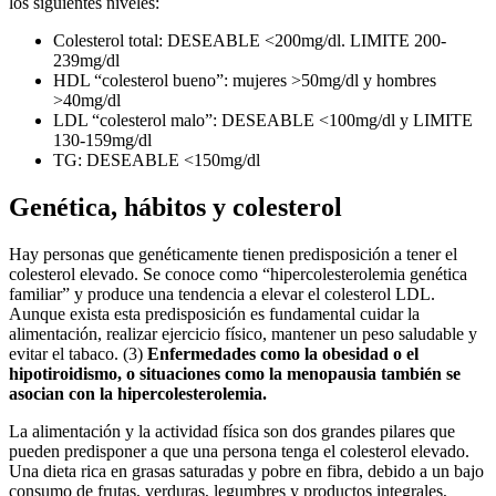
los siguientes niveles:
Colesterol total: DESEABLE <200mg/dl. LIMITE 200-
239mg/dl
HDL “colesterol bueno”: mujeres >50mg/dl y hombres
>40mg/dl
LDL “colesterol malo”: DESEABLE <100mg/dl y LIMITE
130-159mg/dl
TG: DESEABLE <150mg/dl
Genética, hábitos y colesterol
Hay personas que genéticamente tienen predisposición a tener el
colesterol elevado. Se conoce como “hipercolesterolemia genética
familiar” y produce una tendencia a elevar el colesterol LDL.
Aunque exista esta predisposición es fundamental cuidar la
alimentación, realizar ejercicio físico, mantener un peso saludable y
evitar el tabaco. (3)
Enfermedades como la obesidad o el
hipotiroidismo, o situaciones como la menopausia también se
asocian con la hipercolesterolemia.
La alimentación y la actividad física son dos grandes pilares que
pueden predisponer a que una persona tenga el colesterol elevado.
Una dieta rica en grasas saturadas y pobre en fibra, debido a un bajo
consumo de frutas, verduras, legumbres y productos integrales,