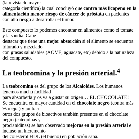
(la revista de mayor
categoría científica) la cual concluyó que
contra más licopeno en la
alimentación menor
riesgo de cáncer
de próstata
en pacientes
con alto riesgo a desarrollar el tumor.
Este compuesto lo podemos encontrar en alimentos como el tomate
y la sandía. Cabe
destacar que tiene una
mejor absorción
si el alimento se encuentra
triturado y mezclado
con grasas saludables (AOVE, aguacate, etc) debido a la naturaleza
del compuesto.
4
La teobromina y la presión arterial.
La
teobromina
es del grupo de los
Alcaloides
. Los humanos
tenemos mucha facilidad
para absorberla y os va a gustar su origen…¡EL CHOCOLATE!
Se encuentra en mayor cantidad en el
chocolate negro
(contra más
% mejor) y junto a
otros dos grupos de bioactivos también presentes en el chocolate
negro (catequinas y
procianidinas) se han observado
mejoras en la presión arterial
e
incluso un incremento
del colesterol HDL (el bueno) en población sana.