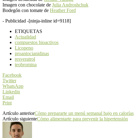
Imagen con chocolate de
Julia Androshchuk
Bodegón con tomate de
Heather Ford
- Publicidad -
[ninja-inline id=9118]
ETIQUETAS
Actualidad
compuestos bioactivos
Licopeno
proantocianidinas
resveratrol
teobromina
Facebook
Twitter
WhatsApp
Linkedin
Email
Print
Artículo anterior
Cómo prepararte un menú semanal bajo en calorías
Artículo siguiente
Cómo alimentarte para prevenir la hipertensión