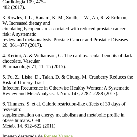
Cardiologia 109, 475–
482 (2017).
3. Rowles, J. L., Ranard, K. M., Smith, J. W., An, R. & Erdman, J.
W. Increased dietary and
circulating lycopene are associated with reduced prostate cancer
risk: A systematic
review and meta-analysis. Prostate Cancer and Prostatic Diseases
20, 361–377 (2017).
4. Kerimi, A. & Williamson, G. The cardiovascular benefits of dark
chocolate. Vascular
Pharmacology 71, 11–15 (2015).
5. Fu, Z., Liska, D., Talan, D. & Chung, M. Cranberry Reduces the
Risk of Urinary Tract
Infection Recurrence in Otherwise Healthy Women: A Systematic
Review and MetaAnalysis. J. Nutr. 147, 2282–2288 (2017).
6. Timmers, S. et al. Calorie restriction-like effects of 30 days of
resveratrol
supplementation on energy metabolism and metabolic profile in
obese humans. Cell
Metab. 14, 612–622 (2011).
Imagen destacada de
Renate Vanaga