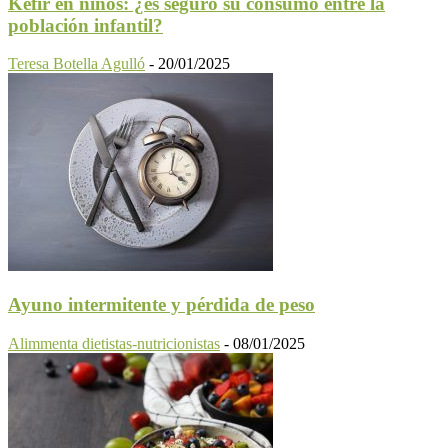
Kéfir en niños: ¿es seguro su consumo entre la
población infantil?
Teresa Botella Agulló
-
20/01/2025
Ayuno intermitente y pérdida de peso
Alimmenta dietistas-nutricionistas
-
08/01/2025