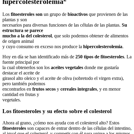
hipercolesterolemia
Los
fitoesteroles son
un grupo de
bioactivos
que provienen de las
plantas y son
necesarios para diversas funciones de las células de las plantas.
Su
estructura se parece
mucho a la del colesterol
, que solo podemos obtener de alimentos
de origen animal
y cuyo consumo en exceso nos produce la
hipercolesterolemia
.
Hoy en día se han identificado más de
250 tipos de fitoesteroles
. La
fuente principal por
la cual obtenerlos son los
aceites vegetales
donde me gustaría
destacar el aceite de
girasol alto oleico y el aceite de oliva (sobretodo el virgen extra),
pero también podemos
encontrarlos en
frutos secos
y
cereales integrales
, y en menor
cantidad en frutas y
vegetales.
Los fitoesteroles y su efecto sobre el colesterol
Ahora al grano, ¿cómo nos ayuda con el colesterol alto? Estos
fitoesteroles
son capaces de entrar dentro de las células del intestino,
al igual que el colesterol, y competir con él para unirse a los mismos