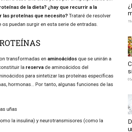
¿
oteínas de la dieta? ¿hay que recurrir a la
m
 las proteínas que necesito?
Trataré de resolver
19
os puedan surgir en esta serie de entradas.
PROTEÍNAS
 son transformadas en
aminoácidos
que se unirán a
C
onstituir la
reserva
de aminoácidos del
s
noácidos para sintetizar las proteínas específicas
05
mas, hormonas… Por tanto, algunas funciones de las
las uñas
como la insulina) y neurotransmisores (como la
D
u