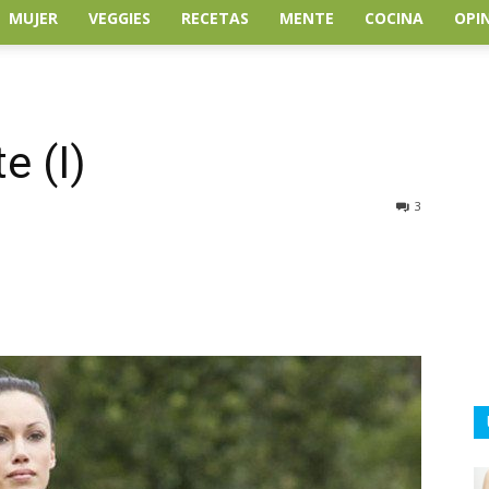
MUJER
VEGGIES
RECETAS
MENTE
COCINA
OPI
e (I)
3
atsApp
Linkedin
Email
Impresión