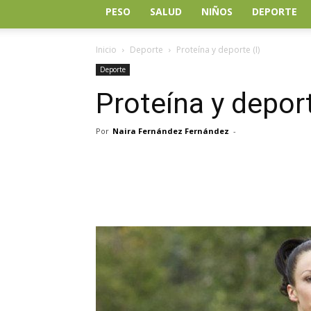
PESO
SALUD
NIÑOS
DEPORTE
Inicio
Deporte
Proteína y deporte (I)
Deporte
Proteína y deport
Por
Naira Fernández Fernández
-
Facebook
Twitter
Wh