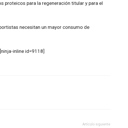
s proteicos para la regeneración titular y para el
deportistas necesitan un mayor consumo de
[ninja-inline id=9118]
atsApp
Linkedin
Email
Impresión
Artículo siguiente