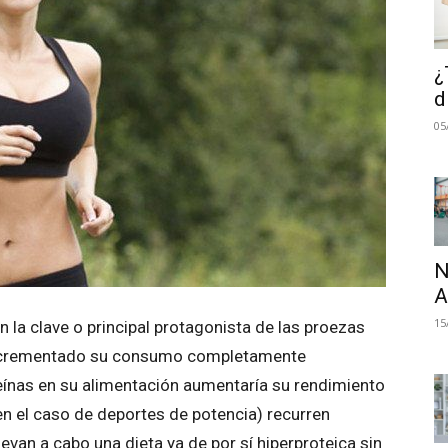
¿
d
05
N
A
15
 la clave o principal protagonista de las proezas
incrementado su consumo completamente
eínas en su alimentación aumentaría su rendimiento
n el caso de deportes de potencia) recurren
evan a cabo una dieta ya de por sí hiperproteica sin