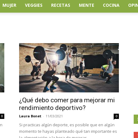
MUJER
VEGGIES
RECETAS
MENTE
COCINA
OPI
¿Qué debo comer para mejorar mi
rendimiento deportivo?
Laura Bonet
-
11/03/2021
0
0
an
Si practicas algún deporte, es posible que en algún
momento te hayas planteado qué tan importante es
la alimentación a la hora de mejorar...