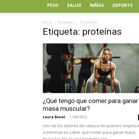
PESO
SALUD
NIÑOS
DEPORTE
Inicio
Etiquetas
Proteínas
Etiqueta: proteínas
¿Qué tengo que comer para ganar
masa muscular?
Laura Bonet
-
11/08/2023
Uno de los dolores de cabeza de quienes empiez
a entrenar es saber qué comer para ganar masa
muscular. No es una pregunta con...