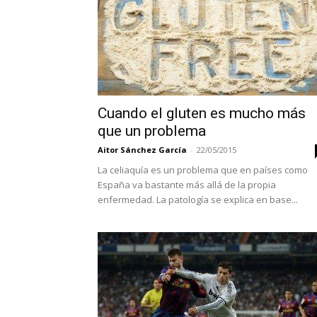
Cuando el gluten es mucho más
que un problema
Aitor Sánchez García
-
22/05/2015
La celiaquía es un problema que en países como
España va bastante más allá de la propia
enfermedad. La patología se explica en base...