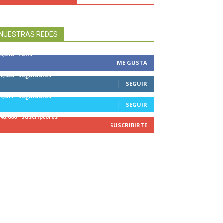
NUESTRAS REDES
49,578
Fans
ME GUSTA
32,950
Seguidores
SEGUIR
27,671
Seguidores
SEGUIR
545,000
Suscriptores
SUSCRIBIRTE