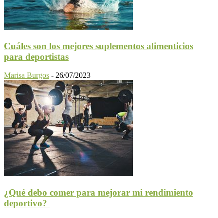
Cuáles son los mejores suplementos alimenticios
para deportistas
Marisa Burgos
-
26/07/2023
¿Qué debo comer para mejorar mi rendimiento
deportivo?