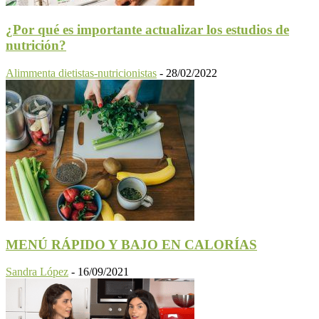
¿Por qué es importante actualizar los estudios de
nutrición?
Alimmenta dietistas-nutricionistas
-
28/02/2022
MENÚ RÁPIDO Y BAJO EN CALORÍAS
Sandra López
-
16/09/2021